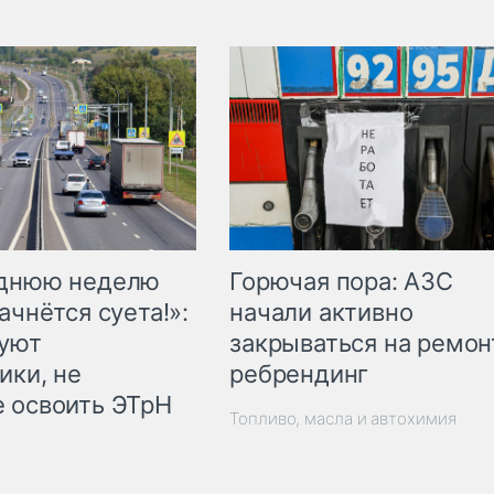
Горючая пора: АЗС
еднюю неделю
начали активно
ачнётся суета!»:
закрываться на ремон
куют
ребрендинг
ики, не
 освоить ЭТрН
Топливо, масла и автохимия