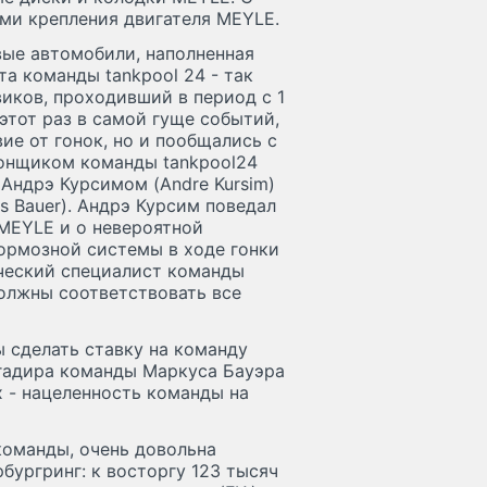
ми крепления двигателя MEYLE.
вые автомобили, наполненная
а команды tankpool 24 - так
иков, проходивший в период с 1
этот раз в самой гуще событий,
ие от гонок, но и пообщались с
онщиком команды tankpool24
 Андрэ Курсимом (Andre Kursim)
 Bauer). Андрэ Курсим поведал
MEYLE и о невероятной
ормозной системы в ходе гонки
ический специалист команды
должны соответствовать все
 сделать ставку на команду
игадира команды Маркуса Бауэра
х - нацеленность команды на
команды, очень довольна
бургринг: к восторгу 123 тысяч