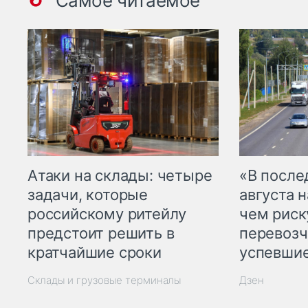
Самое читаемое
Атаки на склады: четыре
«В посл
задачи, которые
августа н
российскому ритейлу
чем рис
предстоит решить в
перевозч
кратчайшие сроки
успевшие
Склады и грузовые терминалы
Дзен