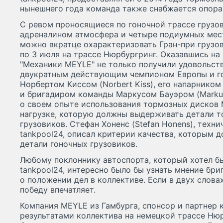
нынешнего года команда также снабжается опора
С ревом проносящиеся по гоночной трассе грузо
адреналином атмосфера и четыре подиумных мест
можно вкратце охарактеризовать Гран-при грузов
по 3 июля на трассе Нюрбургринг. Оказавшись на 
"Механики MEYLE" не только получили удовольств
двукратным действующим чемпионом Европы и г
Норбертом Киссом (Norbert Kiss), его напарником
и бригадиром команды Маркусом Бауэром (Markus
о своем опыте использования тормозных дисков 
нагрузке, которую должны выдерживать детали т
грузовиков. Стефан Хоненс (Stefan Honens), техн
tankpool24, описал критерии качества, которым 
детали гоночных грузовиков.
Любому поклоннику автоспорта, который хотел бы
tankpool24, интересно было бы узнать мнение бр
о положении дел в коллективе. Если в двух слова
победу впечатляет.
Компания MEYLE из Гамбурга, спонсор и партнер 
результатами коллектива на немецкой трассе Нюр