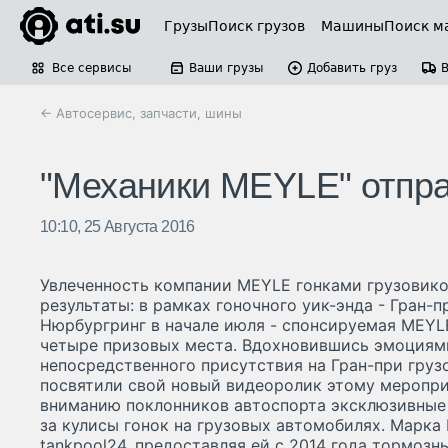
Грузы
Поиск грузов
Машины
Поиск м
Все сервисы
Ваши грузы
Добавить груз
← Автосервис, запчасти, шины
"Механики MEYLE" отпра
10:10, 25 Августа 2016
Увлеченность компании MEYLE гонками грузовико
результаты: в рамках гоночного уик-энда - Гран-п
Нюрбургринг в начале июля - спонсируемая MEYL
четыре призовых места. Вдохновившись эмоциями
непосредственного присутствия на Гран-при груз
посвятили свой новый видеоролик этому меропр
вниманию поклонников автоспорта эксклюзивные 
за кулисы гонок на грузовых автомобилях. Марк
tankpool24, предоставляя ей с 2014 года тормозн