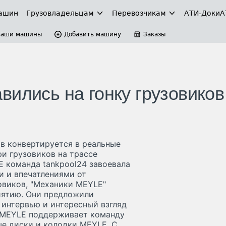
ашин
Грузовладельцам
Перевозчикам
АТИ-Доки
А
Ваши машины
Добавить машину
Заказы
вились на гонку грузовиков
в конвертируется в реальные
ри грузовиков на трассе
E команда tankpool24 завоевала
 и впечатлениями от
овиков, "Механики MEYLE"
иятию. Они предложили
интервью и интересный взгляд
а MEYLE поддерживает команду
ые диски и колодки MEYLE. С