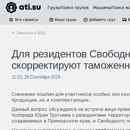
Грузы
Поиск грузов
Машины
Поиск м
Все сервисы
Ваши грузы
Добавить груз
← Таможня и ВЭД
Для резидентов Свободн
скорректируют таможенн
11:15, 29 Сентября 2016
Снижение пошлин для участников особых зон косн
продукции, но и комплектующих.
Данный вопрос обсуждался на встрече вице-прем
полпреда Юрия Трутнева с резидентами террито
создаваемых в Приморском крае, и Свободного п