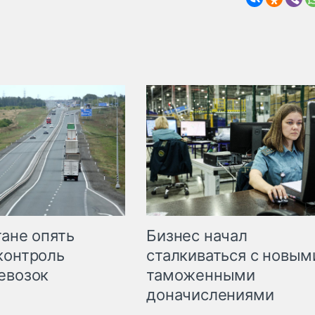
Бизнес начал
тане опять
сталкиваться с новым
контроль
таможенными
евозок
доначислениями