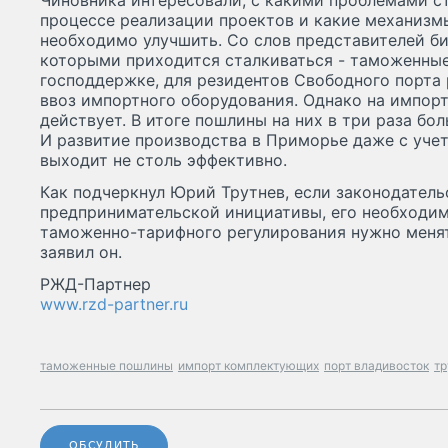
Чиновника интересовали, с какими проблемами с
процессе реализации проектов и какие механиз
необходимо улучшить. Со слов представителей би
которыми приходится сталкиваться - таможенные
господдержке, для резидентов Свободного порта 
ввоз импортного оборудования. Однако на импор
действует. В итоге пошлины на них в три раза бо
И развитие производства в Приморье даже с уче
выходит не столь эффективно.
Как подчеркнул Юрий Трутнев, если законодател
предпринимательской инициативы, его необходимо
таможенно-тарифного регулирования нужно менять
заявил он.
РЖД-Партнер
www.rzd-partner.ru
таможенные пошлины
импорт комплектующих
порт владивосток
тр
ОБСУДИТЬ