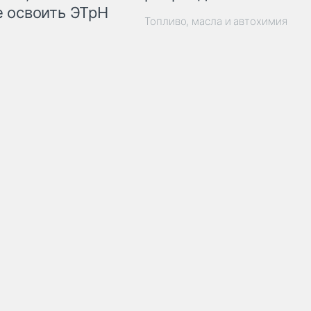
 освоить ЭТрН
Топливо, масла и автохимия