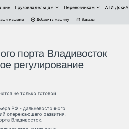
ашин
Грузовладельцам
Перевозчикам
АТИ-Доки
А
Ваши машины
Добавить машину
Заказы
ого порта Владивосток
ое регулирование
ется не только готовой
ьера РФ - дальневосточного
рий опережающего развития,
орта Владивосток.