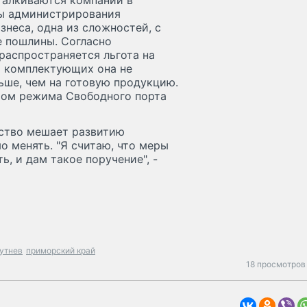
талкиваются компании в
мы администрирования
знеса, одна из сложностей, с
 пошлины. Согласно
распространяется льгота на
т комплектующих она не
льше, чем на готовую продукцию.
том режима Свободного порта
ьство мешает развитию
 менять. "Я считаю, что меры
, и дам такое поручение", -
утнев
приморский край
18 просмотров