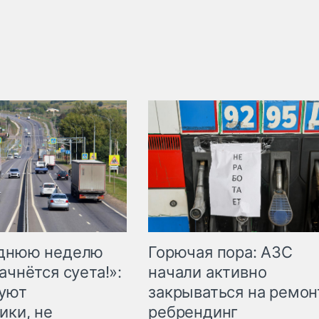
Горючая пора: АЗС
еднюю неделю
начали активно
ачнётся суета!»:
закрываться на ремон
куют
ребрендинг
ики, не