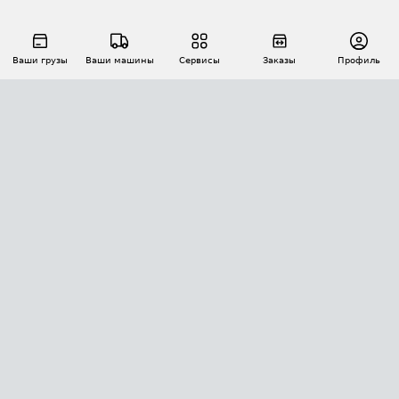
Ваши грузы
Ваши машины
Сервисы
Заказы
Профиль
АВТОМАТИЗАЦИЯ ПЕРЕВОЗОК
Площадки
Заказы
Торги
Тендеры
АТИ-Доки
GPS-мониторинг
АТИ Мессенджер
Цепочки грузов
API ATI.SU
ПОЛЕЗНОЕ
Расчет расстояний
БЕЗОПАСНОСТЬ
Академия ATI.SU
ATI.SU о безопасности
Звезды ATI.SU на вашем сайте
КОНТАКТЫ И ТАРИФЫ
Памятка по проверке контрагентов
Индекс ATI.SU FTL РФ
О системе ATI.SU
Светофор+
Средние ставки
ИНФОРМАЦИЯ