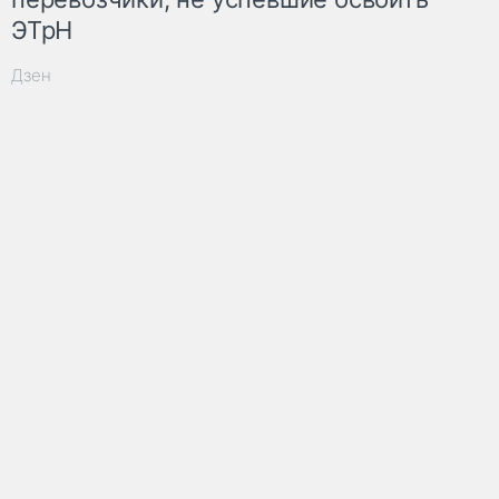
ЭТрН
Дзен