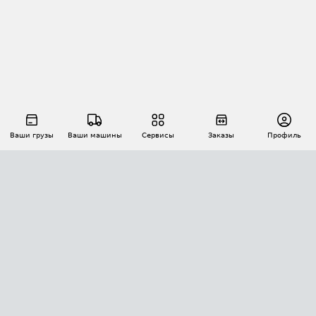
Ваши грузы
Ваши машины
Сервисы
Заказы
Профиль
АВТОМАТИЗАЦИЯ ПЕРЕВОЗОК
Площадки
Заказы
Торги
Тендеры
АТИ-Доки
GPS-мониторинг
АТИ Мессенджер
Цепочки грузов
API ATI.SU
ПОЛЕЗНОЕ