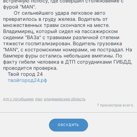
встречную полосу, где совершил столкновение с
фурой "MAN".
От сильнейшего удара легковое авто
превратилось в груду железа. Водитель от
множественных травм скончался на месте.
Владимирец, который сидел на пассажирском
сидении "ВАЗа" с травмами различной степени
тяжести госпитализирован. Водитель грузовика
"MAN", с костромскими номерами, не пострадал. На
бампере фуры остались небольшие вмятины. По
факту гибели человека в ДТП сотрудниками ГИБДД,
проводится проверка.
Твой город 24
твойгород24.рф
дтп с погибшими
man
владимирская область
7 просмотров всего.
ОБСУДИТЬ