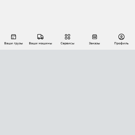
Ваши грузы
Ваши машины
Сервисы
Заказы
Профиль
АВТОМАТИЗАЦИЯ ПЕРЕВОЗОК
Площадки
Заказы
Торги
Тендеры
АТИ-Доки
GPS-мониторинг
АТИ Мессенджер
Цепочки грузов
API ATI.SU
ПОЛЕЗНОЕ
Расчет расстояний
БЕЗОПАСНОСТЬ
Академия ATI.SU