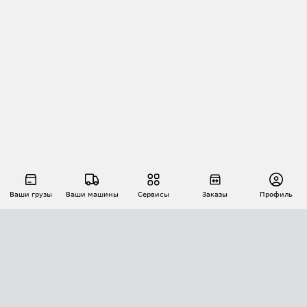
Ваши грузы
Ваши машины
Сервисы
Заказы
Профиль
АВТОМАТИЗАЦИЯ ПЕРЕВОЗОК
Площадки
Заказы
Торги
Тендеры
АТИ-Доки