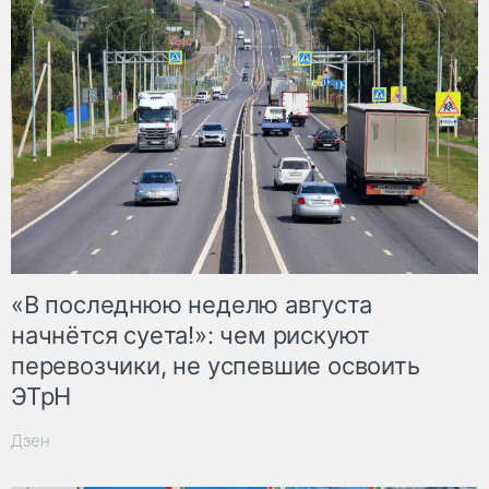
«В последнюю неделю августа
начнётся суета!»: чем рискуют
перевозчики, не успевшие освоить
ЭТрН
Дзен