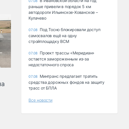
В Ивановской области на год
07.08
раньше привели в порядок 5 км
автодороги Ильинское-Хованское –
Кулачево
Под Тосно блокировали доступ
07.08
самосвалов ещё на одну
стройплощадку ВСМ
Проект трассы «Меридиан»
07.08
остается замороженным из-за
недостаточного спроса
Минтранс предлагает тратить
07.08
средства дорожных фондов на защиту
на
трасс от БПЛА
Все новости