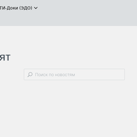
ТИ-Доки (ЭДО)
ят