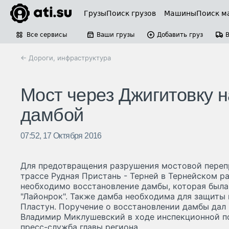
Грузы
Поиск грузов
Машины
Поиск м
Все сервисы
Ваши грузы
Добавить груз
← Дороги, инфраструктура
Мост через Джигитовку 
дамбой
07:52, 17 Октября 2016
Для предотвращения разрушения мостовой переп
трассе Рудная Пристань - Терней в Тернейском р
необходимо восстановление дамбы, которая была
"Лайонрок". Также дамба необходима для защиты 
Пластун. Поручение о восстановлении дамбы дал
Владимир Миклушевский в ходе инспекционной по
пресс-служба главы региона.