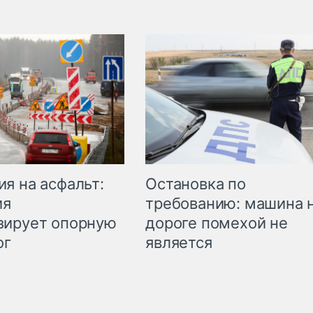
Остановка по
я на асфальт:
требованию: машина 
ия
дороге помехой не
зирует опорную
является
ог