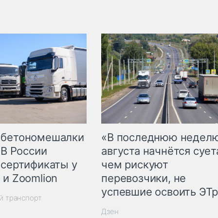
 бетономешалки
«В последнюю недел
 В России
августа начнётся суета
 сертификаты у
чем рискуют
 и Zoomlion
перевозчики, не
успевшие освоить ЭТ
й транспорт
Дзен