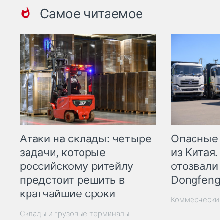
Самое читаемое
Опасные
Атаки на склады: четыре
из Китая.
задачи, которые
отозвали
российскому ритейлу
Dongfeng
предстоит решить в
кратчайшие сроки
Коммерчески
Склады и грузовые терминалы