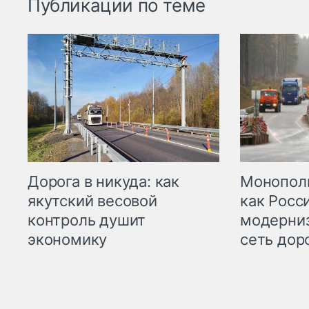
Публикации по теме
Дорога в никуда: как
Монополи
якутский весовой
как Росс
контроль душит
модерни
экономику
сеть дор