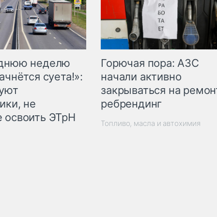
Горючая пора: АЗС
еднюю неделю
начали активно
ачнётся суета!»:
закрываться на ремон
куют
ребрендинг
ики, не
 освоить ЭТрН
Топливо, масла и автохимия