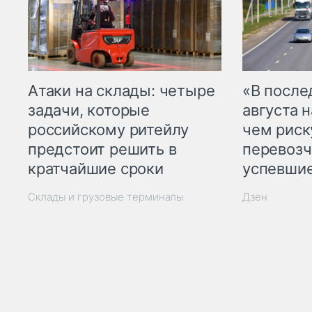
Атаки на склады: четыре
«В посл
задачи, которые
августа н
российскому ритейлу
чем рис
предстоит решить в
перевозч
кратчайшие сроки
успевшие
Склады и грузовые терминалы
Дзен