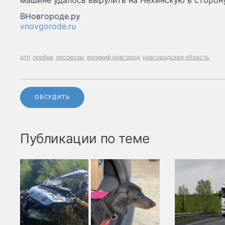
машине удалось вырулить на Нехинскую в сторону
ВНовгороде.ру
vnovgorode.ru
дтп
пробки
лесовозы
великий новгород
новгородская область
ОБСУДИТЬ
Публикации по теме