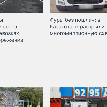
мы
Фуры без пошлин: в
чества в
Казахстане раскрыли
евозках.
многомиллионную сх
ережение