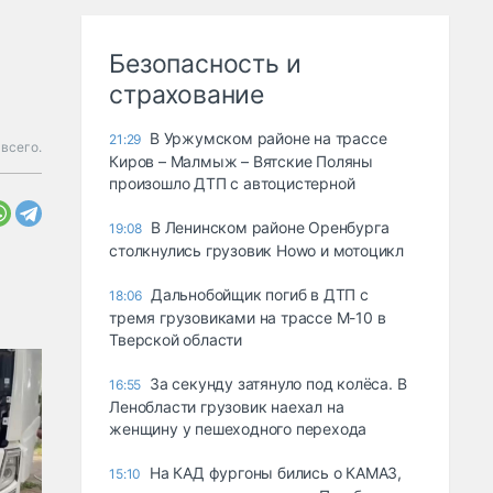
Безопасность и
страхование
В Уржумском районе на трассе
21:29
всего.
Киров – Малмыж – Вятские Поляны
произошло ДТП с автоцистерной
В Ленинском районе Оренбурга
19:08
столкнулись грузовик Howo и мотоцикл
Дальнобойщик погиб в ДТП с
18:06
тремя грузовиками на трассе М-10 в
Тверской области
За секунду затянуло под колёса. В
16:55
Ленобласти грузовик наехал на
женщину у пешеходного перехода
На КАД фургоны бились о КАМАЗ,
15:10