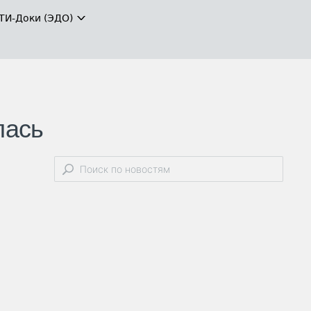
ТИ-Доки (ЭДО)
лась