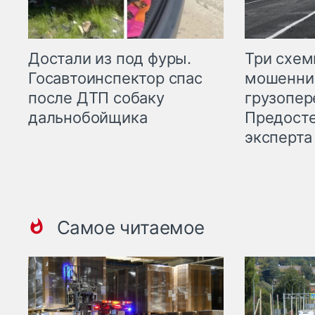
Три схе
Достали из под фуры.
мошенни
Госавтоинспектор спас
грузопер
после ДТП собаку
Предост
дальнобойщика
эксперта
Самое читаемое