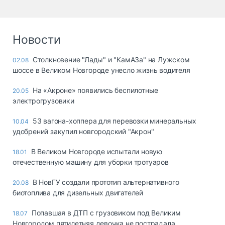
Новости
Столкновение "Лады" и "КамАЗа" на Лужском
02.08
шоссе в Великом Новгороде унесло жизнь водителя
На «Акроне» появились беспилотные
20.05
электрогрузовики
53 вагона-хоппера для перевозки минеральных
10.04
удобрений закупил новгородский "Акрон"
В Великом Новгороде испытали новую
18.01
отечественную машину для уборки тротуаров
В НовГУ создали прототип альтернативного
20.08
биотоплива для дизельных двигателей
Попавшая в ДТП с грузовиком под Великим
18.07
Новгородом пятилетняя девочка не пострадала