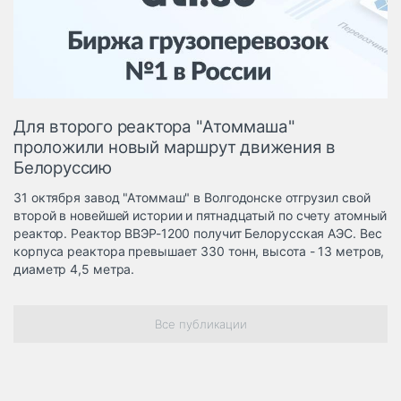
Логистика, грузы
Негабаритные и
опасные грузы
Безопасность и
страхование
Для второго реактора "Атоммаша"
Таможня и ВЭД
проложили новый маршрут движения в
Белоруссию
Склады и
грузовые
31 октября завод "Атоммаш" в Волгодонске отгрузил свой
терминалы
второй в новейшей истории и пятнадцатый по счету атомный
Коммерческий
реактор. Реактор ВВЭР-1200 получит Белорусская АЭС. Вес
транспорт
корпуса реактора превышает 330 тонн, высота - 13 метров,
диаметр 4,5 метра.
Спецтехника
Автосервис,
Все публикации
запчасти, шины
Топливо, масла и
Дзен
автохимия