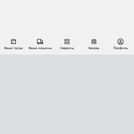
Ваши грузы
Ваши машины
Сервисы
Заказы
Профиль
АВТОМАТИЗАЦИЯ ПЕРЕВОЗОК
Площадки
Заказы
Торги
Тендеры
АТИ-Доки
GPS-мониторинг
АТИ Мессенджер
Цепочки грузов
API ATI.SU
ПОЛЕЗНОЕ
Расчет расстояний
БЕЗОПАСНОСТЬ