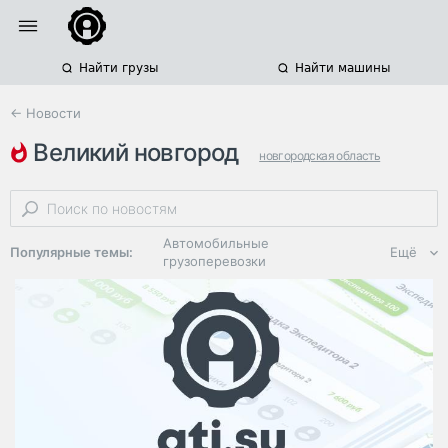
Найти грузы
Найти машины
← Новости
великий новгород
новгородская область
строительство азс
продажа топлива
Автомобильные
Популярные темы:
Ещё
грузоперевозки
Региональная
логистика
ЭДО, ИТ в
логистике
Дороги,
инфраструктура