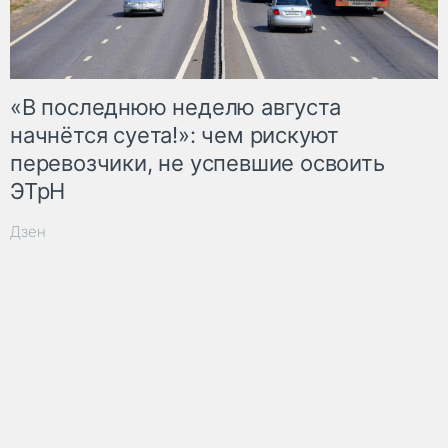
«В последнюю неделю августа
начнётся суета!»: чем рискуют
перевозчики, не успевшие освоить
ЭТрН
Дзен