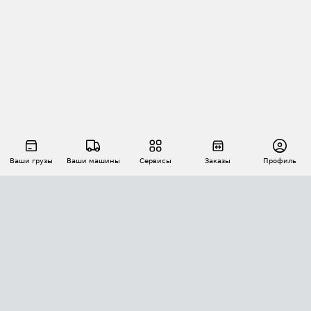
Ваши грузы
Ваши машины
Сервисы
Заказы
Профиль
АВТОМАТИЗАЦИЯ ПЕРЕВОЗОК
Площадки
Заказы
Торги
Тендеры
АТИ-Доки
GPS-мониторинг
АТИ Мессенджер
Цепочки грузов
API ATI.SU