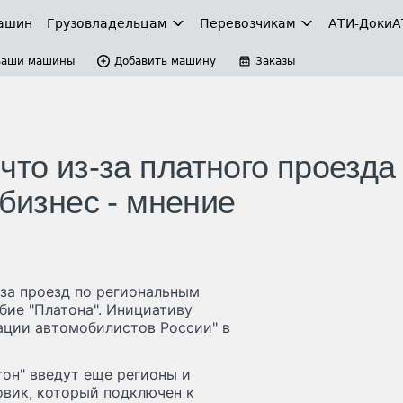
ашин
Грузовладельцам
Перевозчикам
АТИ-Доки
А
Ваши машины
Добавить машину
Заказы
что из-за платного проезда
 бизнес - мнение
за проезд по региональным
бие "Платона". Инициативу
ации автомобилистов России" в
тон" введут еще регионы и
овик, который подключен к