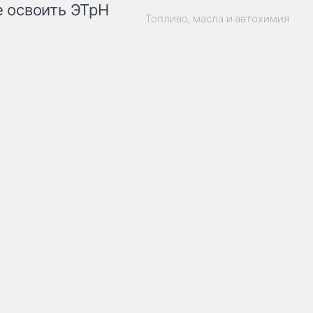
 освоить ЭТрН
Топливо, масла и автохимия