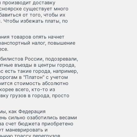
и производит доставку
асноярске существует много
авиться от того, чтобы их
. Чтобы избежать платы, по
ния товаров опять начнет
транспортный налог, повышение
есе.
билистов России, подозревали,
латные въезды в центры города,
с есть такие города, например,
дорогам в "Платон" с учетом
чится стоимость абсолютно
корее всего, кто-то из
ку грузов в города, просто
мы, как Федерация
ень сильно озаботились весами
 за счет бюджета приобретено
ут маневрировать и
льную трассу перегрузов.