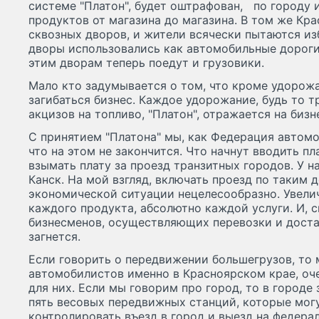
системе "Платон", будет оштрафован, по городу 
продуктов от магазина до магазина. В том же Кр
сквозных дворов, и жители всячески пытаются изб
дворы использовались как автомобильные дороги
этим дворам теперь поедут и грузовики.
Мало кто задумывается о том, что кроме удорожа
загибаться бизнес. Каждое удорожание, будь то 
акцизов на топливо, "Платон", отражается на бизн
С принятием "Платона" мы, как Федерация автомо
что на этом не закончится. Что начнут вводить п
взымать плату за проезд транзитных городов. У на
Канск. На мой взгляд, включать проезд по таким 
экономической ситуации нецелесообразно. Увели
каждого продукта, абсолютно каждой услуги. И, с
бизнесменов, осуществляющих перевозки и достав
загнется.
Если говорить о передвижении большегрузов, то 
автомобилистов именно в Красноярском крае, оч
для них. Если мы говорим про город, то в городе
пять весовых передвижных станций, которые мог
контролировать въезд в город и выезд на федера