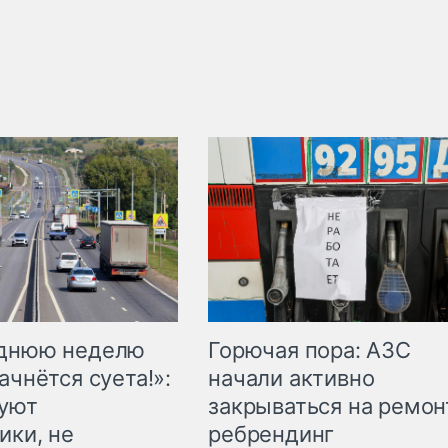
Горючая пора: АЗС
еднюю неделю
начали активно
ачнётся суета!»:
закрываться на ремон
куют
ребрендинг
ики, не