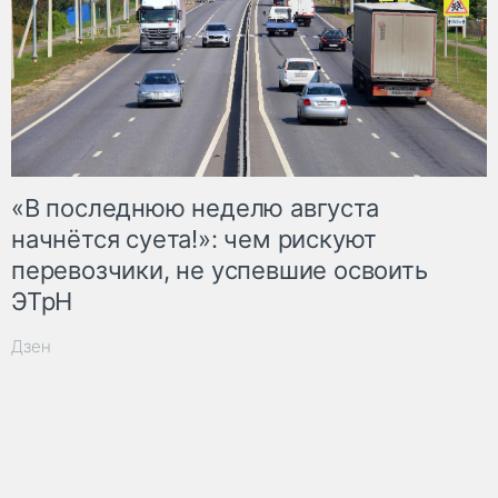
«В последнюю неделю августа
начнётся суета!»: чем рискуют
перевозчики, не успевшие освоить
ЭТрН
Дзен