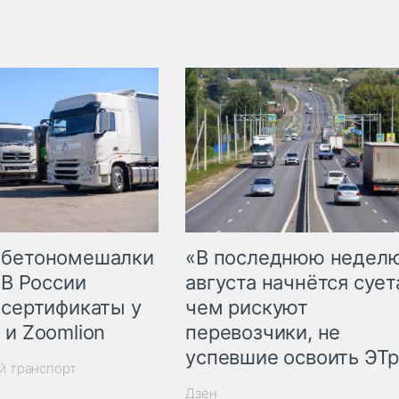
 бетономешалки
«В последнюю недел
 В России
августа начнётся суета
 сертификаты у
чем рискуют
 и Zoomlion
перевозчики, не
успевшие освоить ЭТ
й транспорт
Дзен