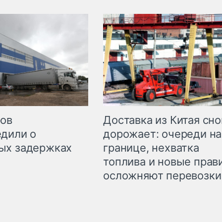
Доставка из Китая сно
ров
дорожает: очереди на
дили о
границе, нехватка
ых задержках
топлива и новые прав
осложняют перевозки