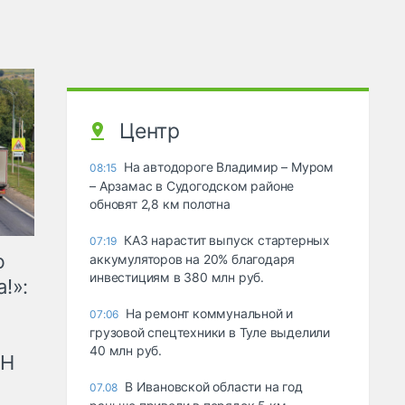
Центр
На автодороге Владимир – Муром
08:15
– Арзамас в Судогодском районе
обновят 2,8 км полотна
КАЗ нарастит выпуск стартерных
07:19
ю
аккумуляторов на 20% благодаря
инвестициям в 380 млн руб.
!»:
На ремонт коммунальной и
07:06
грузовой спецтехники в Туле выделили
40 млн руб.
рН
В Ивановской области на год
07.08