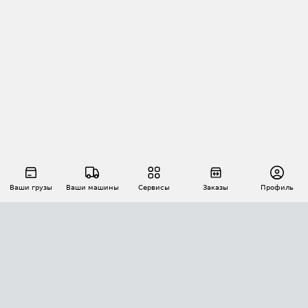
Ваши грузы
Ваши машины
Сервисы
Заказы
Профиль
АВТОМАТИЗАЦИЯ ПЕРЕВОЗОК
Площадки
Заказы
Торги
Тендеры
АТИ-Доки
GPS-мониторинг
АТИ Мессенджер
Цепочки грузов