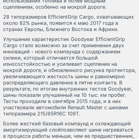
использования топлива и более мощным
сцеплением, особенно на мокрой дороге.
28 типоразмеров EfficientGrip Cargo, охватывающих
около 82% рынка, появится к маю 2017 года в
странах Европы, Ближнего Востока и Африки.
Улучшение характеристик Goodyear EfficientGrip
Cargo стало возможно за счет применения двух
инноваций - нового компаунда с содержанием
силики, который отличается большой
износостойкостью и усиливает сцепление на
мокрой дороге, и обновленного рисунка протектора,
увеличивающего жесткость шины и равномерно
распределяющего давление в пятне контакта. В
результате, по итогам внутренних тестов Goodyear,
шины показали улучшенный на 10 тыс. км пробег.
Тесты проходили в сентябре 2015 года, и в них
участвовали автомобили Renault Master с шинами
типоразмера 215/65R16C 109T.
Более жесткий базовый компаунд и охлаждающий
амортизирующий слойпозволяют шине нагреваться
в процессе работы меньше, чем ее предшественник,