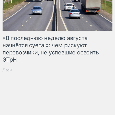
«В последнюю неделю августа
начнётся суета!»: чем рискуют
перевозчики, не успевшие освоить
ЭТрН
Дзен