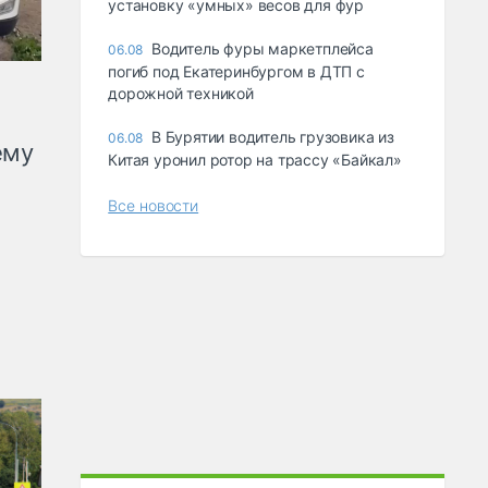
ycтaнoвкy «yмныx» вecoв для фyp
Водитель фуры маркетплейса
06.08
погиб под Екатеринбургом в ДТП с
дорожной техникой
В Бурятии водитель грузовика из
06.08
ему
Китая уронил ротор на трассу «Байкал»
Все новости