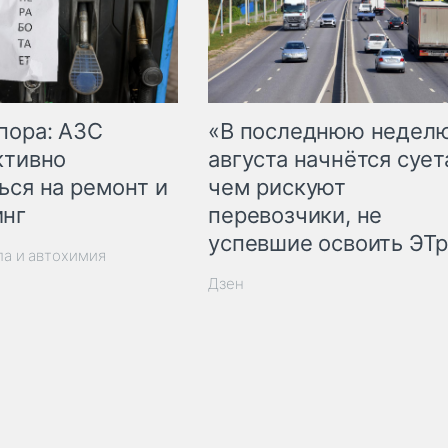
пора: АЗС
«В последнюю недел
ктивно
августа начнётся суета
ься на ремонт и
чем рискуют
инг
перевозчики, не
успевшие освоить ЭТ
ла и автохимия
Дзен