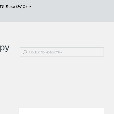
ТИ-Доки (ЭДО)
уру