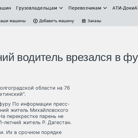
ашин
Грузовладельцам
Перевозчикам
АТИ-Доки
А
Ваши машины
Добавить машину
Заказы
ний водитель врезался в ф
олгоградской области на 76
хтинский".
 фуру По информации пресс-
тний житель Михайловского
На перекрестке парень не
1-летний житель Р. Дагестан.
и. Их в срочном порядке