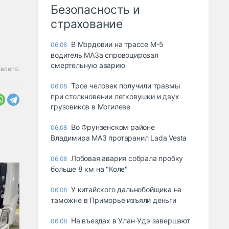
Безопасность и
страхование
В Мордовии на трассе М-5
06.08
водитель МАЗа спровоцировал
смертельную аварию
всего.
Трое человек получили травмы
06.08
при столкновении легковушки и двух
грузовиков в Могилеве
Во Фрунзенском районе
06.08
Владимира МАЗ протаранил Lada Vesta
Лобовая авария собрала пробку
06.08
больше 8 км на "Коле"
У китайского дальнобойщика на
06.08
таможне в Приморье изъяли деньги
Ha въeздax в Улaн-Удэ зaвepшaют
06.08