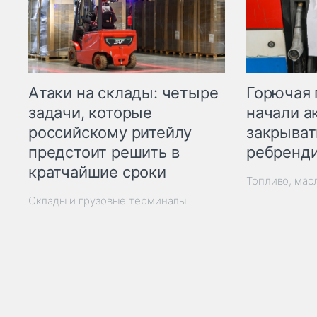
Горючая 
Атаки на склады: четыре
начали а
задачи, которые
закрыват
российскому ритейлу
ребренд
предстоит решить в
кратчайшие сроки
Топливо, мас
Склады и грузовые терминалы