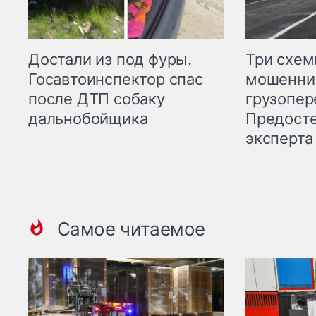
Три схе
Достали из под фуры.
мошенни
Госавтоинспектор спас
грузопер
после ДТП собаку
Предост
дальнобойщика
эксперта
Самое читаемое