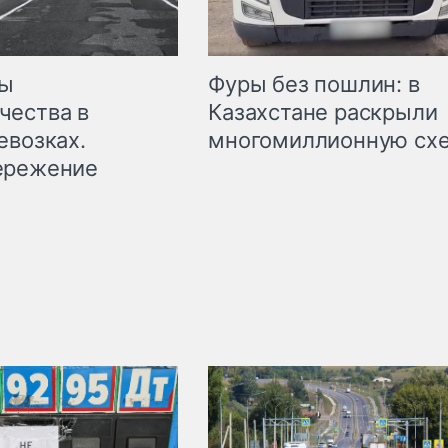
мы
Фуры без пошлин: в
чества в
Казахстане раскрыли
евозках.
многомиллионную сх
ережение