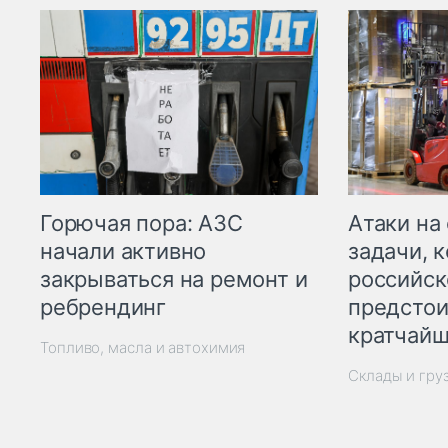
Горючая пора: АЗС
Атаки на
начали активно
задачи, 
закрываться на ремонт и
российск
ребрендинг
предстои
кратчайш
Топливо, масла и автохимия
Склады и гру