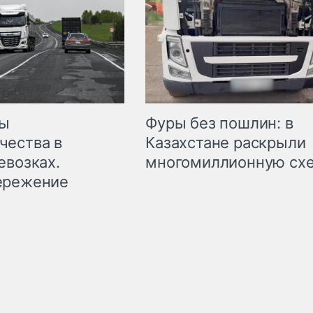
мы
Фуры без пошлин: в
чества в
Казахстане раскрыли
евозках.
многомиллионную сх
ережение