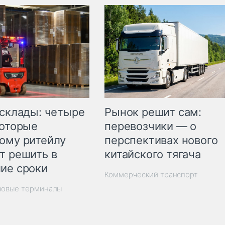
Рынок решит сам:
 склады: четыре
перевозчики — о
которые
перспективах нового
ому ритейлу
китайского тягача
т решить в
ие сроки
Коммерческий транспорт
зовые терминалы