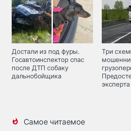
Три схе
Достали из под фуры.
мошенни
Госавтоинспектор спас
грузопер
после ДТП собаку
Предост
дальнобойщика
эксперта
Самое читаемое