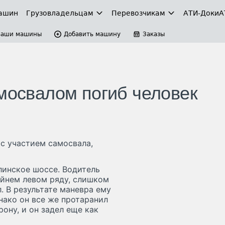
ашин
Грузовладельцам
Перевозчикам
АТИ-Доки
А
Ваши машины
Добавить машину
Заказы
амосвалом погиб человек
с участием самосвала,
линское шоссе. Водитель
айнем левом ряду, слишком
. В результате маневра ему
нако он все же протаранил
рону, и он задел еще как