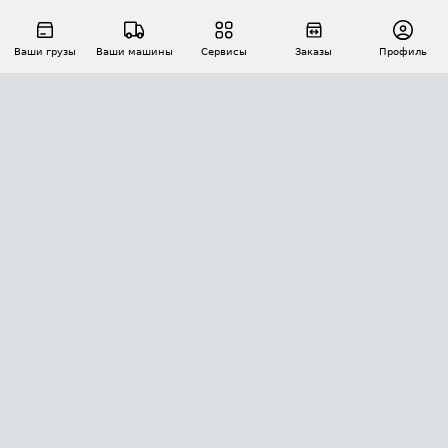
Ваши грузы
Ваши машины
Сервисы
Заказы
Профиль
АВТОМАТИЗАЦИЯ ПЕРЕВОЗОК
Площадки
Заказы
Торги
Тендеры
АТИ-Доки
GPS-мониторинг
АТИ Мессенджер
Цепочки грузов
API ATI.SU
ПОЛЕЗНОЕ
Расчет расстояний
БЕЗОПАСНОСТЬ
Академия ATI.SU
ATI.SU о безопасности
Звезды ATI.SU на вашем сайте
КОНТАКТЫ И ТАРИФЫ
Памятка по проверке контрагентов
Индекс ATI.SU FTL РФ
О системе ATI.SU
Светофор+
Средние ставки
ИНФОРМАЦИЯ
Контактная информация