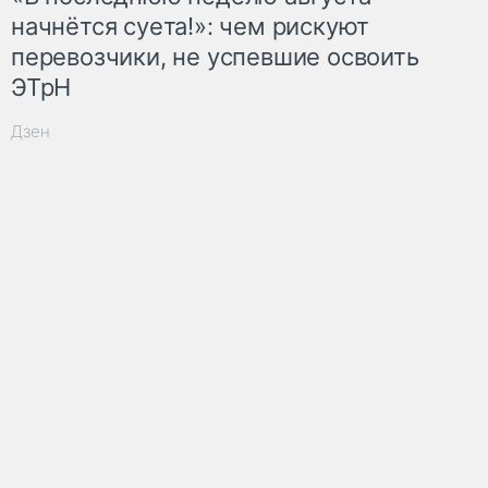
начнётся суета!»: чем рискуют
перевозчики, не успевшие освоить
ЭТрН
Дзен