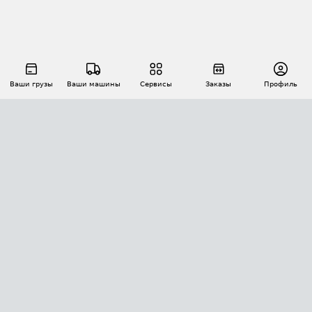
Ваши грузы
Ваши машины
Сервисы
Заказы
Профиль
АВТОМАТИЗАЦИЯ ПЕРЕВОЗОК
Площадки
Заказы
Торги
Тендеры
АТИ-Доки
GPS-мониторинг
АТИ Мессенджер
Цепочки грузов
API ATI.SU
ПОЛЕЗНОЕ
Расчет расстояний
БЕЗОПАСНОСТЬ
Академия ATI.SU
ATI.SU о безопасности
Звезды ATI.SU на вашем сайте