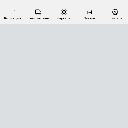
Ваши грузы
Ваши машины
Сервисы
Заказы
Профиль
АВТОМАТИЗАЦИЯ ПЕРЕВОЗОК
Площадки
Заказы
Торги
Тендеры
АТИ-Доки
GPS-мониторинг
АТИ Мессенджер
Цепочки грузов
API ATI.SU
ПОЛЕЗНОЕ
Расчет расстояний
БЕЗОПАСНОСТЬ
Академия ATI.SU
ATI.SU о безопасности
Звезды ATI.SU на вашем сайте
КОНТАКТЫ И ТАРИФЫ
Памятка по проверке контрагентов
Индекс ATI.SU FTL РФ
О системе ATI.SU
Светофор+
Средние ставки
ИНФОРМАЦИЯ