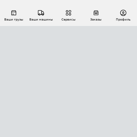
Ваши грузы
Ваши машины
Сервисы
Заказы
Профиль
АВТОМАТИЗАЦИЯ ПЕРЕВОЗОК
Площадки
Заказы
Торги
Тендеры
АТИ-Доки
GPS-мониторинг
АТИ Мессенджер
Цепочки грузов
API ATI.SU
ПОЛЕЗНОЕ
Расчет расстояний
БЕЗОПАСНОСТЬ
Академия ATI.SU
ATI.SU о безопасности
Звезды ATI.SU на вашем сайте
КОНТАКТЫ И ТАРИФЫ
Памятка по проверке контрагентов
Индекс ATI.SU FTL РФ
О системе ATI.SU
Светофор+
Средние ставки
ИНФОРМАЦИЯ