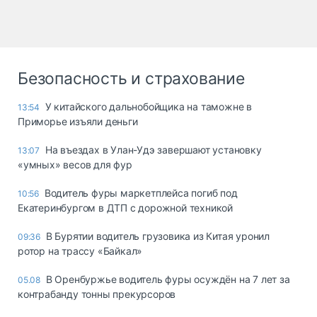
Безопасность и страхование
У китайского дальнобойщика на таможне в
13:54
Приморье изъяли деньги
Ha въeздax в Улaн-Удэ зaвepшaют ycтaнoвкy
13:07
«yмныx» вecoв для фyp
Водитель фуры маркетплейса погиб под
10:56
Екатеринбургом в ДТП с дорожной техникой
В Бурятии водитель грузовика из Китая уронил
09:36
ротор на трассу «Байкал»
В Оренбуржье водитель фуры осуждён на 7 лет за
05.08
контрабанду тонны прекурсоров