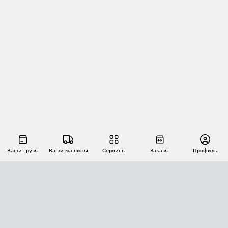
Ваши грузы
Ваши машины
Сервисы
Заказы
Профиль
АВТОМАТИЗАЦИЯ ПЕРЕВОЗОК
Площадки
Заказы
Торги
Тендеры
АТИ-Доки