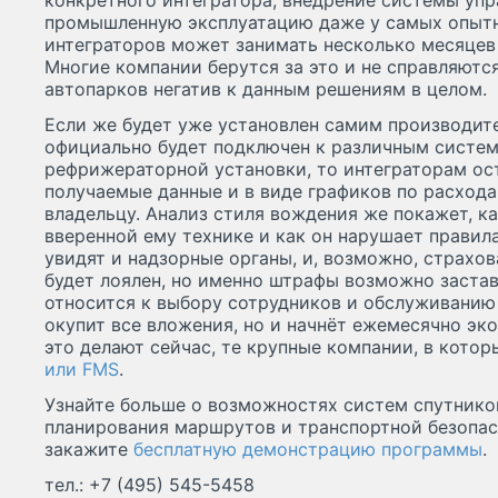
конкретного интегратора, внедрение системы упр
промышленную эксплуатацию даже у самых опытн
интеграторов может занимать несколько месяцев 
Многие компании берутся за это и не справляются
автопарков негатив к данным решениям в целом.
Если же будет уже установлен самим производите
официально будет подключен к различным систем
рефрижераторной установки, то интеграторам ост
получаемые данные и в виде графиков по расход
владельцу. Анализ стиля вождения же покажет, ка
вверенной ему технике и как он нарушает правил
увидят и надзорные органы, и, возможно, страхов
будет лоялен, но именно штрафы возможно заста
относится к выбору сотрудников и обслуживанию 
окупит все вложения, но и начнёт ежемесячно эк
это делают сейчас, те крупные компании, в кото
или FMS
.
Узнайте больше о возможностях систем спутнико
планирования маршрутов и транспортной безопа
закажите
бесплатную демонстрацию программы
.
тел.: +7 (495) 545-5458