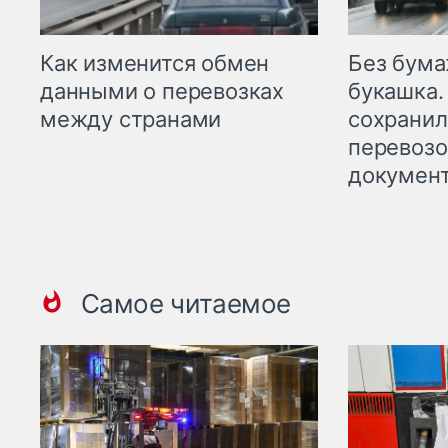
Как изменится обмен
Без бума
данными о перевозках
букашка.
между странами
сохрани
перевоз
докумен
Самое читаемое