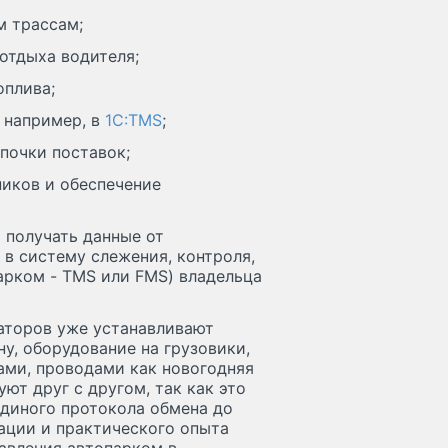
м трассам;
 отдыха водителя;
оплива;
, например, в
1С:TMS
;
почки поставок;
ников и обеспечение
 получать данные от
в систему слежения, контроля,
арком - TMS или FMS) владельца
аторов уже устанавливают
у, оборудование на грузовики,
ами, проводами как новогодняя
ют друг с другом, так как это
единого протокола обмена до
кации и практического опыта