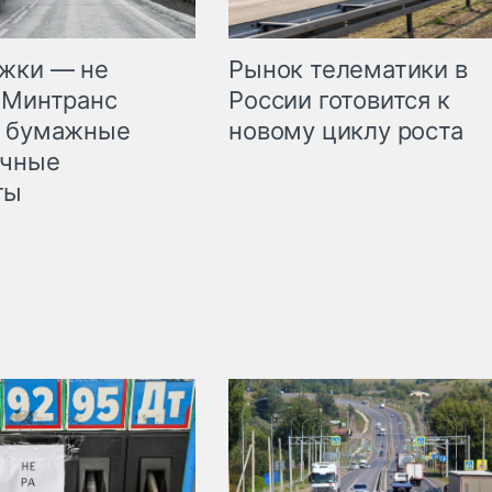
жки — не
Рынок телематики в
 Минтранс
России готовится к
л бумажные
новому циклу роста
очные
ты