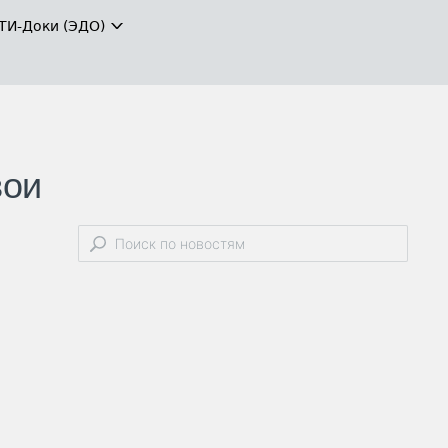
ТИ-Доки (ЭДО)
вои