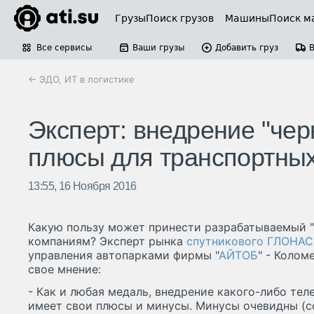
Грузы
Поиск грузов
Машины
Поиск м
Все сервисы
Ваши грузы
Добавить груз
← ЭДО, ИТ в логистике
Эксперт: внедрение "чер
плюсы для транспортны
13:55, 16 Ноября 2016
Какую пользу может принести разрабатываемый 
компаниям? Эксперт рынка
спутникового ГЛОНАС
управления автопарками фирмы "
АЙТОБ
" - Колом
свое мнение:
- Как и любая медаль, внедрение какого-либо тел
имеет свои плюсы и минусы. Минусы очевидны (