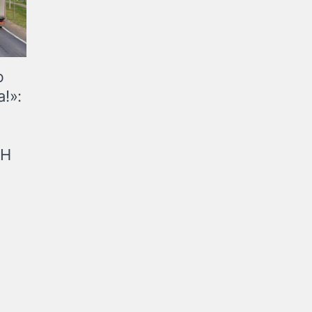
ю
!»:
рН