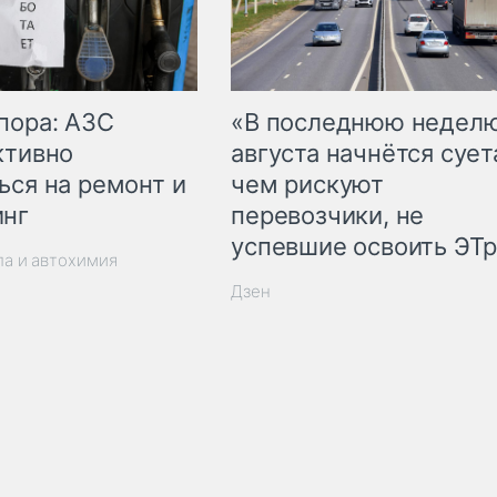
пора: АЗС
«В последнюю недел
ктивно
августа начнётся суета
ься на ремонт и
чем рискуют
инг
перевозчики, не
успевшие освоить ЭТ
ла и автохимия
Дзен