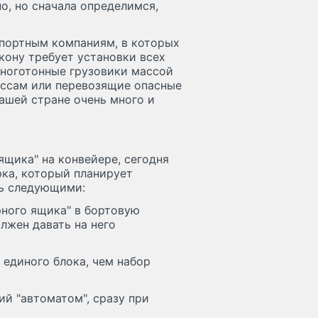
о, но сначала определимся,
спортным компаниям, в которых
кону требует установки всех
ноготонные грузовики массой
ассам или перевозящие опасные
нашей стране очень много и
щика" на конвейере, сегодня
рка, который планирует
ть следующими:
рного ящика" в бортовую
лжен давать на него
 единого блока, чем набор
ий "автоматом", сразу при