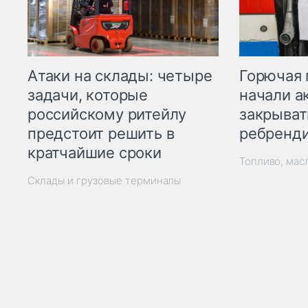
Горючая 
Атаки на склады: четыре
начали а
задачи, которые
закрыват
российскому ритейлу
ребренд
предстоит решить в
кратчайшие сроки
Топливо, мас
Склады и грузовые терминалы