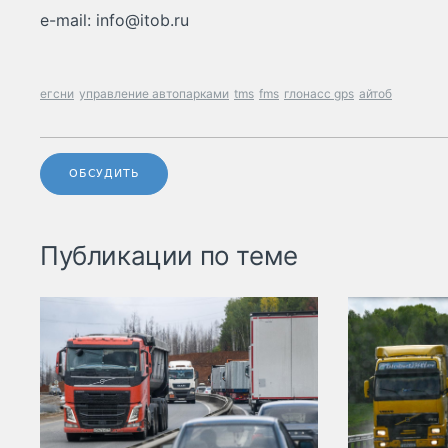
e-mail:
info@itob.ru
егсни
управление автопарками
tms
fms
глонасс gps
айтоб
ОБСУДИТЬ
Публикации по теме