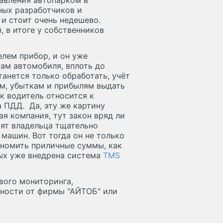
авления автопарком в
ых разработчиков и
и стоит очень недешево.
, в итоге у собственников
лем прибор, и он уже
ам автомобиля, вплоть до
анется только обработать, учёт
ам, убыткам и прибылям выдать
к водитель относится к
а ПДД. Да, эту же картину
ая компания, тут закон вряд ли
вят владельца тщательно
машин. Вот тогда он не только
ономить приличные суммы, как
рых уже внедрена система
TMS
вого мониторинга,
сности от фирмы "АЙТОБ" или