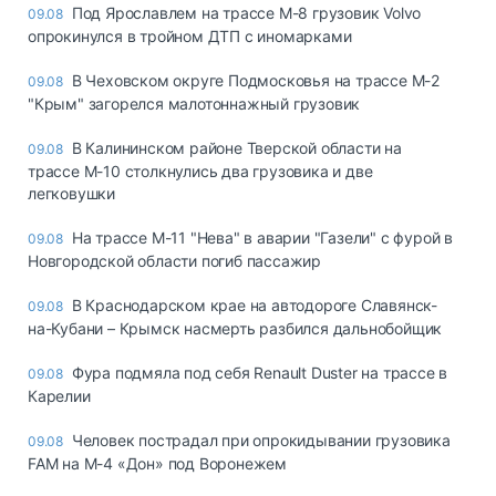
Под Ярославлем на трассе М-8 грузовик Volvo
09.08
опрокинулся в тройном ДТП с иномарками
В Чеховском округе Подмосковья на трассе М-2
09.08
"Крым" загорелся малотоннажный грузовик
В Калининском районе Тверской области на
09.08
трассе М-10 столкнулись два грузовика и две
легковушки
На трассе М-11 "Нева" в аварии "Газели" с фурой в
09.08
Новгородской области погиб пассажир
В Краснодарском крае на автодороге Славянск-
09.08
на-Кубани – Крымск насмерть разбился дальнобойщик
Фура подмяла под себя Renault Duster на трассе в
09.08
Карелии
Человек пострадал при опрокидывании грузовика
09.08
FAM на М-4 «Дон» под Воронежем