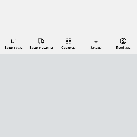
Ваши грузы
Ваши машины
Сервисы
Заказы
Профиль
АВТОМАТИЗАЦИЯ ПЕРЕВОЗОК
Площадки
Заказы
Торги
Тендеры
АТИ-Доки
GPS-мониторинг
АТИ Мессенджер
Цепочки грузов
API ATI.SU
ПОЛЕЗНОЕ
Расчет расстояний
БЕЗОПАСНОСТЬ