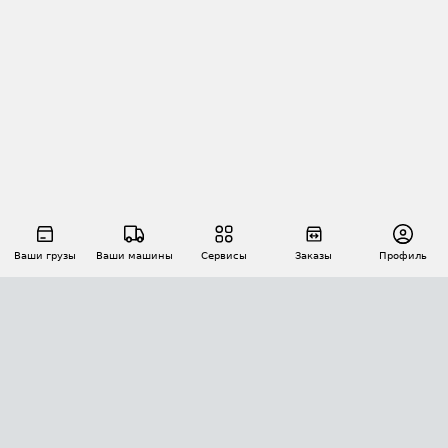
Ваши грузы
Ваши машины
Сервисы
Заказы
Профиль
АВТОМАТИЗАЦИЯ ПЕРЕВОЗОК
Площадки
Заказы
Торги
Тендеры
АТИ-Доки
GPS-мониторинг
АТИ Мессенджер
Цепочки грузов
API ATI.SU