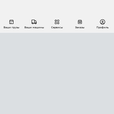
Ваши грузы
Ваши машины
Сервисы
Заказы
Профиль
АВТОМАТИЗАЦИЯ ПЕРЕВОЗОК
Площадки
Заказы
Торги
Тендеры
АТИ-Доки
GPS-мониторинг
АТИ Мессенджер
Цепочки грузов
API ATI.SU
ПОЛЕЗНОЕ
Расчет расстояний
БЕЗОПАСНОСТЬ
Академия ATI.SU
ATI.SU о безопасности
Звезды ATI.SU на вашем сайте
КОНТАКТЫ И ТАРИФЫ