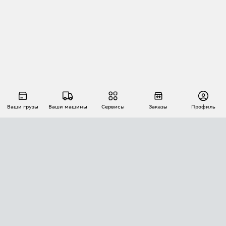
Ваши грузы
Ваши машины
Сервисы
Заказы
Профиль
АВТОМАТИЗАЦИЯ ПЕРЕВОЗОК
Площадки
Заказы
Торги
Тендеры
АТИ-Доки
GPS-мониторинг
АТИ Мессенджер
Цепочки грузов
API ATI.SU
ПОЛЕЗНОЕ