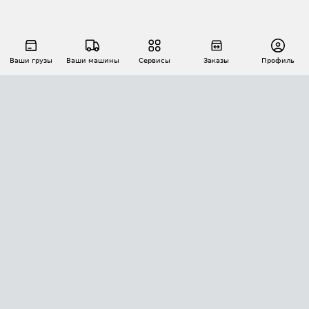
Ваши грузы
Ваши машины
Сервисы
Заказы
Профиль
АВТОМАТИЗАЦИЯ ПЕРЕВОЗОК
Площадки
Заказы
Торги
Тендеры
АТИ-Доки
GPS-мониторинг
АТИ Мессенджер
Цепочки грузов
API ATI.SU
ПОЛЕЗНОЕ
Расчет расстояний
БЕЗОПАСНОСТЬ
Академия ATI.SU
ATI.SU о безопасности
Звезды ATI.SU на вашем сайте
КОНТАКТЫ И ТАРИФЫ
Памятка по проверке контрагентов
Индекс ATI.SU FTL РФ