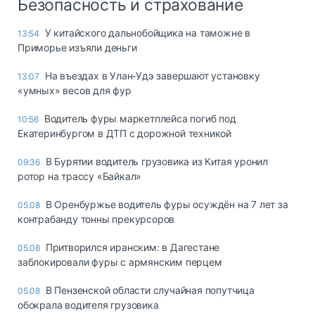
Безопасность и страхование
У китайского дальнобойщика на таможне в
13:54
Приморье изъяли деньги
Ha въeздax в Улaн-Удэ зaвepшaют ycтaнoвкy
13:07
«yмныx» вecoв для фyp
Водитель фуры маркетплейса погиб под
10:56
Екатеринбургом в ДТП с дорожной техникой
В Бурятии водитель грузовика из Китая уронил
09:36
ротор на трассу «Байкал»
В Оренбуржье водитель фуры осуждён на 7 лет за
05.08
контрабанду тонны прекурсоров
Притворился иранским: в Дагестане
05.08
заблокировали фуры с армянским перцем
В Пензенской области случайная попутчица
05.08
обокрала водителя грузовика