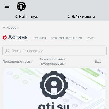
Найти грузы
Найти машины
← Новости
астана
казахстан
ограничение движения
камаз
Автомобильные
Популярные темы:
Ещё
грузоперевозки
Региональная
логистика
ЭДО, ИТ в
логистике
Дороги,
инфраструктура