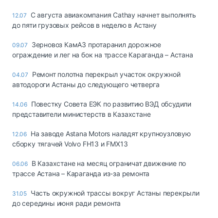
С августа авиакомпания Cathay начнет выполнять
12.07
до пяти грузовых рейсов в неделю в Астану
Зерновоз КамАЗ протаранил дорожное
09.07
ограждение и лег на бок на трассе Караганда – Астана
Ремонт полотна перекрыл участок окружной
04.07
автодороги Астаны до следующего четверга
Повестку Совета ЕЭК по развитию ВЭД обсудили
14.06
представители министерств в Казахстане
На заводе Astana Motors наладят крупноузловую
12.06
сборку тягачей Volvo FH13 и FMX13
В Казахстане на месяц ограничат движение по
06.06
трассе Астана – Караганда из-за ремонта
Часть окружной трассы вокруг Астаны перекрыли
31.05
до середины июня ради ремонта