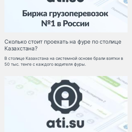
Логистика, грузы
Негабаритные и
опасные грузы
Безопасность и
страхование
Сколько стоит проехать на фуре по столице
Таможня и ВЭД
Казахстана?
Склады и
В столице Казахстана на системной основе брали взятки в
грузовые
50 тыс. тенге с каждого водителя фуры.
терминалы
Коммерческий
транспорт
Спецтехника
Автосервис,
запчасти, шины
Топливо, масла и
Дзен
автохимия