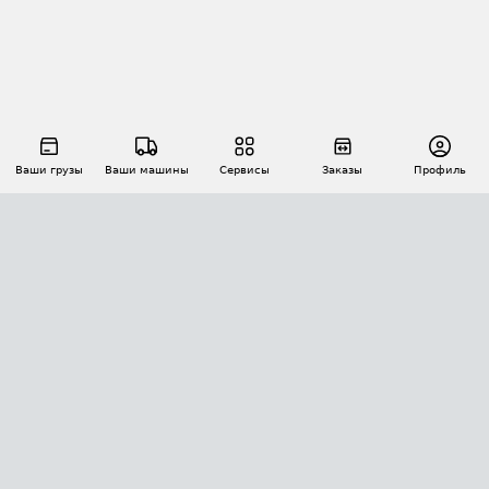
Ваши грузы
Ваши машины
Сервисы
Заказы
Профиль
АВТОМАТИЗАЦИЯ ПЕРЕВОЗОК
Площадки
Заказы
Торги
Тендеры
АТИ-Доки
GPS-мониторинг
АТИ Мессенджер
Цепочки грузов
API ATI.SU
ПОЛЕЗНОЕ
Расчет расстояний
БЕЗОПАСНОСТЬ