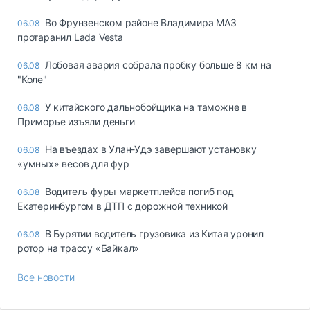
Во Фрунзенском районе Владимира МАЗ
06.08
протаранил Lada Vesta
Лобовая авария собрала пробку больше 8 км на
06.08
"Коле"
У китайского дальнобойщика на таможне в
06.08
Приморье изъяли деньги
Ha въeздax в Улaн-Удэ зaвepшaют ycтaнoвкy
06.08
«yмныx» вecoв для фyp
Водитель фуры маркетплейса погиб под
06.08
Екатеринбургом в ДТП с дорожной техникой
В Бурятии водитель грузовика из Китая уронил
06.08
ротор на трассу «Байкал»
Все новости