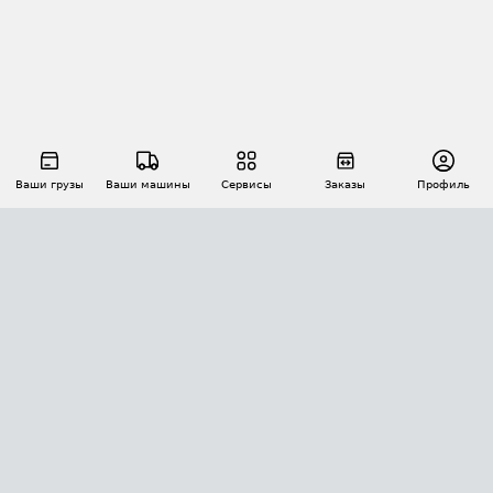
Ваши грузы
Ваши машины
Сервисы
Заказы
Профиль
АВТОМАТИЗАЦИЯ ПЕРЕВОЗОК
Площадки
Заказы
Торги
Тендеры
АТИ-Доки
GPS-мониторинг
АТИ Мессенджер
Цепочки грузов
API ATI.SU
ПОЛЕЗНОЕ
Расчет расстояний