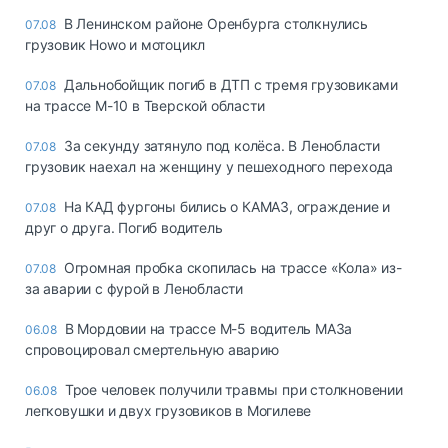
В Ленинском районе Оренбурга столкнулись
07.08
грузовик Howo и мотоцикл
Дальнобойщик погиб в ДТП с тремя грузовиками
07.08
на трассе М-10 в Тверской области
За секунду затянуло под колёса. В Ленобласти
07.08
грузовик наехал на женщину у пешеходного перехода
На КАД фургоны бились о КАМАЗ, ограждение и
07.08
друг о друга. Погиб водитель
Огромная пробка скопилась на трассе «Кола» из-
07.08
за аварии с фурой в Ленобласти
В Мордовии на трассе М-5 водитель МАЗа
06.08
спровоцировал смертельную аварию
Трое человек получили травмы при столкновении
06.08
легковушки и двух грузовиков в Могилеве