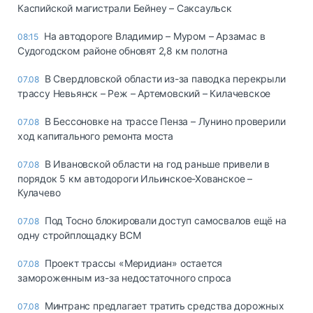
Каспийской магистрали Бейнеу – Саксаульск
На автодороге Владимир – Муром – Арзамас в
08:15
Судогодском районе обновят 2,8 км полотна
В Свердловской области из-за паводка перекрыли
07.08
трассу Невьянск – Реж – Артемовский – Килачевское
В Бессоновке на трассе Пенза – Лунино проверили
07.08
ход капитального ремонта моста
В Ивановской области на год раньше привели в
07.08
порядок 5 км автодороги Ильинское-Хованское –
Кулачево
Под Тосно блокировали доступ самосвалов ещё на
07.08
одну стройплощадку ВСМ
Проект трассы «Меридиан» остается
07.08
замороженным из-за недостаточного спроса
Минтранс предлагает тратить средства дорожных
07.08