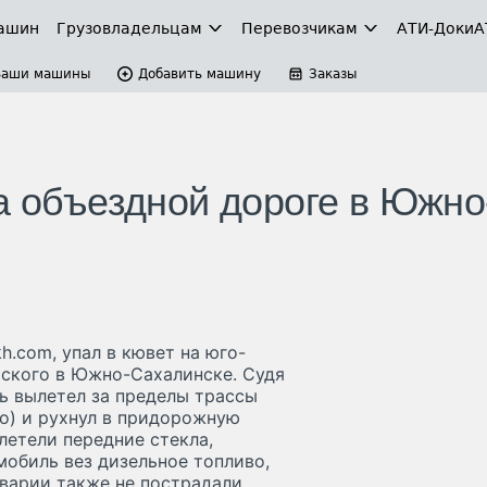
ашин
Грузовладельцам
Перевозчикам
АТИ-Доки
А
Ваши машины
Добавить машину
Заказы
а объездной дороге в Южно
.com, упал в кювет на юго-
ьского в Южно-Сахалинске. Судя
ь вылетел за пределы трассы
го) и рухнул в придорожную
летели передние стекла,
обиль вез дизельное топливо,
аварии также не пострадали.