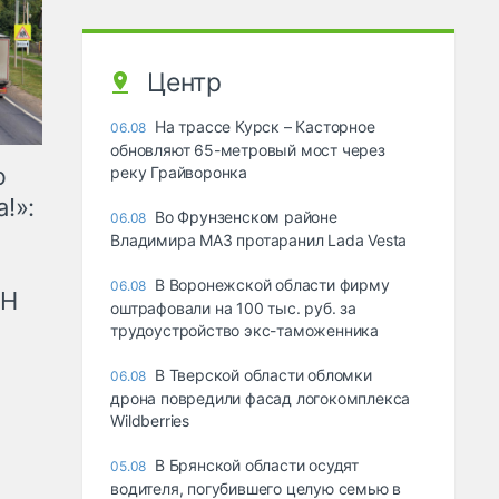
Центр
На трассе Курск – Касторное
06.08
обновляют 65-метровый мост через
ю
реку Грайворонка
!»:
Во Фрунзенском районе
06.08
Владимира МАЗ протаранил Lada Vesta
В Воронежской области фирму
06.08
рН
оштрафовали на 100 тыс. руб. за
трудоустройство экс-таможенника
В Тверской области обломки
06.08
дрона повредили фасад логокомплекса
Wildberries
В Брянской области осудят
05.08
водителя, погубившего целую семью в