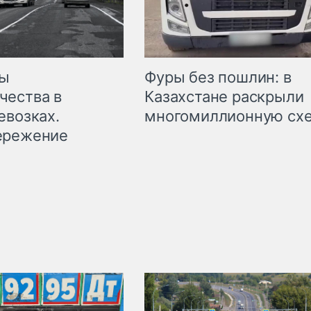
мы
Фуры без пошлин: в
чества в
Казахстане раскрыли
евозках.
многомиллионную сх
ережение