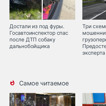
Три схе
Достали из под фуры.
мошенни
Госавтоинспектор спас
грузопер
после ДТП собаку
Предост
дальнобойщика
эксперта
Самое читаемое