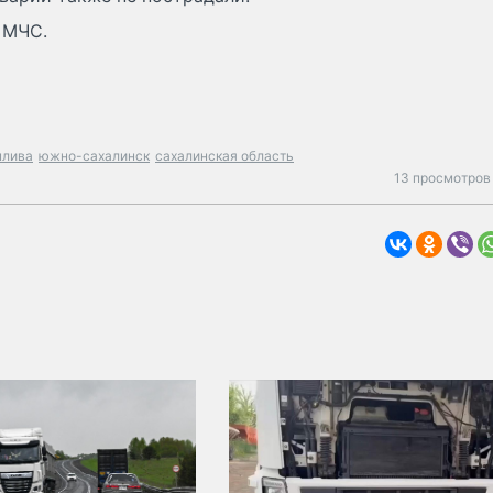
 МЧС.
плива
южно-сахалинск
сахалинская область
13 просмотров 