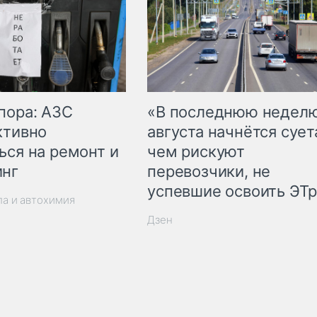
пора: АЗС
«В последнюю недел
ктивно
августа начнётся суета
ься на ремонт и
чем рискуют
инг
перевозчики, не
успевшие освоить ЭТ
ла и автохимия
Дзен