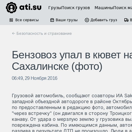
Грузы
Поиск грузов
Машины
Поиск м
Все сервисы
Ваши грузы
Добавить груз
← Безопасность и страхование
Бензовоз упал в кювет н
Сахалинске (фото)
06:49, 29 Ноября 2016
Грузовой автомобиль, сообщают соавторы ИА Sakh
западной объездной автодороге в районе Октябр
по предоставленным в редакцию фото, автомобил
"через встречку" (он двигался в сторону Троицко
канаву. От удара о мерзлую землю у грузовика вы
повреждена кабина. По имеющимся данным, автом
разлива в результате ДТП не произошло. Люди в 