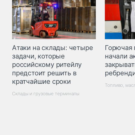
Горючая 
Атаки на склады: четыре
начали а
задачи, которые
закрыват
российскому ритейлу
ребренд
предстоит решить в
кратчайшие сроки
Топливо, мас
Склады и грузовые терминалы