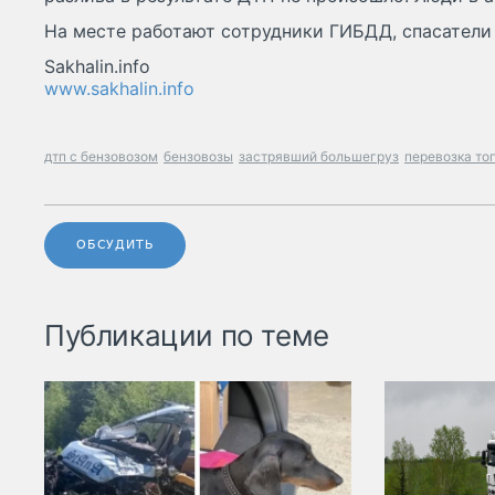
На месте работают сотрудники ГИБДД, спасатели
Sakhalin.info
www.sakhalin.info
дтп с бензовозом
бензовозы
застрявший большегруз
перевозка то
ОБСУДИТЬ
Публикации по теме