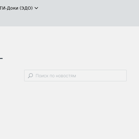
ТИ-Доки (ЭДО)
-