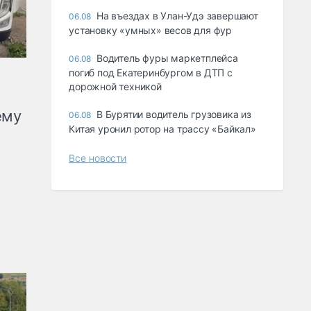
Ha въeздax в Улaн-Удэ зaвepшaют
06.08
ycтaнoвкy «yмныx» вecoв для фyp
Водитель фуры маркетплейса
06.08
погиб под Екатеринбургом в ДТП с
дорожной техникой
ему
В Бурятии водитель грузовика из
06.08
Китая уронил ротор на трассу «Байкал»
Все новости