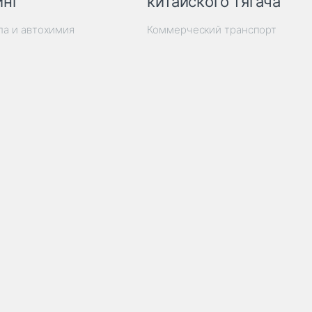
инг
китайского тягача
ла и автохимия
Коммерческий транспорт