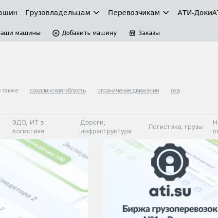
ашин
Грузовладельцам
Перевозчикам
АТИ-Доки
А
Ваши машины
Добавить машину
Заказы
 также
сахалинская область
ограничение движения
оха
ЭДО, ИТ в
Дороги,
Н
Логистика, грузы
логистике
инфраструктура
о
Коммерческий
Автосервис,
Топливо,
Спецтехника
транспорт
запчасти, шины
автохим