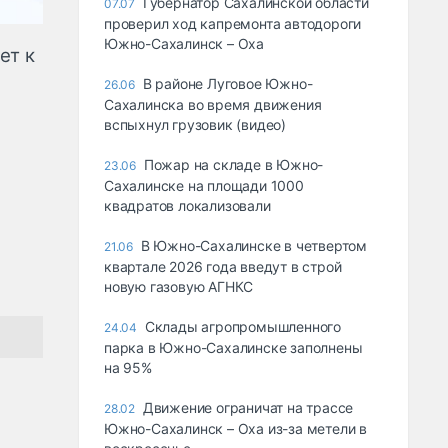
Губернатор Сахалинской области
07.07
проверил ход капремонта автодороги
Южно-Сахалинск – Оха
ет к
В районе Луговое Южно-
26.06
Сахалинска во время движения
вспыхнул грузовик (видео)
Пожар на складе в Южно-
23.06
Сахалинске на площади 1000
квадратов локализовали
В Южно-Сахалинске в четвертом
21.06
квартале 2026 года введут в строй
новую газовую АГНКС
Склады агропромышленного
24.04
парка в Южно-Сахалинске заполнены
на 95%
Движение ограничат на трассе
28.02
Южно-Сахалинск – Оха из-за метели в