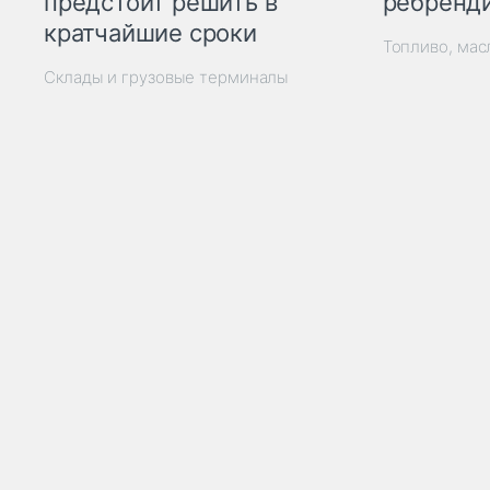
ребренд
предстоит решить в
кратчайшие сроки
Топливо, мас
Склады и грузовые терминалы