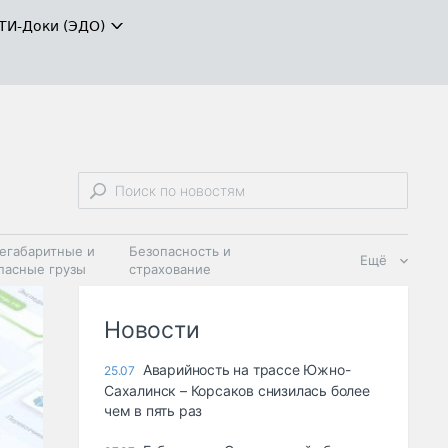
ТИ-Доки (ЭДО)
егабаритные и
Безопасность и
Ещё
пасные грузы
страхование
 масла и
Дзен
ия
Новости
Аварийность на трассе Южно-
25.07
Сахалинск – Корсаков снизилась более
чем в пять раз