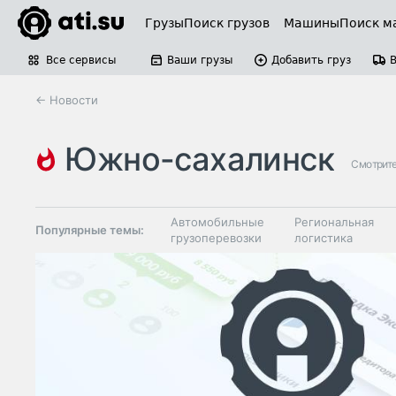
Грузы
Поиск грузов
Машины
Поиск м
Все сервисы
Ваши грузы
Добавить груз
← Новости
южно-сахалинск
Смотрите
Автомобильные
Региональная
Популярные темы:
грузоперевозки
логистика
Склады и
Таможня и ВЭД
грузовые
терминалы