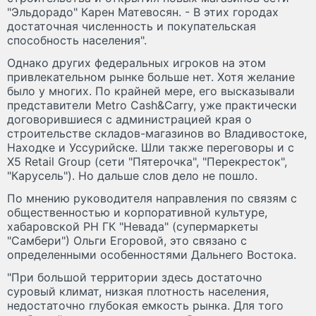
"Эльдорадо" Карен Матевосян. - В этих городах
достаточная численность и покупательская
способность населения".
Однако других федеральных игроков на этом
привлекательном рынке больше нет. Хотя желание
было у многих. По крайней мере, его высказывали
представители Metro Cash&Carry, уже практически
договорившиеся с администрацией края о
строительстве складов-магазинов во Владивостоке,
Находке и Уссурийске. Шли также переговоры и с
X5 Retail Group (сети "Пятерочка", "Перекресток",
"Карусель"). Но дальше слов дело не пошло.
По мнению руководителя направления по связям с
общественностью и корпоративной культуре,
хабаровской РН ГК "Невада" (супермаркеты
"Самбери") Ольги Егоровой, это связано с
определенными особенностями Дальнего Востока.
"При большой территории здесь достаточно
суровый климат, низкая плотность населения,
недостаточно глубокая емкость рынка. Для того