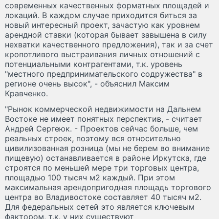
современных качественных форматных площадей и
локаций. В каждом случае приходится биться за
новый интересный проект, зачастую как уровнем
арендной ставки (которая бывает завышена в силу
нехватки качественного предложения), так и за счет
кропотливого выстраивания личных отношений с
потенциальными контрагентами, т.к. уровень
"местного предпринимательского содружества" в
регионе очень высок", - объяснил Максим
Кравченко.
"Рынок коммерческой недвижимости на Дальнем
Востоке не имеет понятных перспектив, - считает
Андрей Сергеюк. - Проектов сейчас больше, чем
реальных строек, поэтому вся относительно
цивилизованная розница (мы не берем во внимание
пищевую) останавливается в районе Иркутска, где
строятся по меньшей мере три торговых центра,
площадью 100 тысяч м
2
каждый. При этом
максимальная арендопригодная площадь торгового
центра во Владивостоке составляет 40 тысяч м
2
.
Для федеральных сетей это является ключевым
фактором, т.к. у них существуют