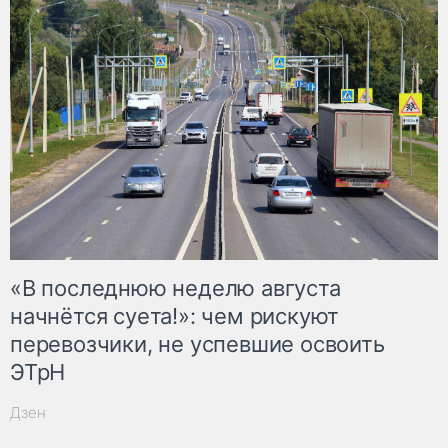
«В последнюю неделю августа
начнётся суета!»: чем рискуют
перевозчики, не успевшие освоить
ЭТрН
Дзен