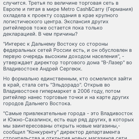
случится. Третья по величине торговая сеть в
Европе и пятая в мире Metro Cash&Carry (Германия)
охладела к проекту создания в крае крупного
логистического центра. Экспансия других
ритейлеров тоже остается пока только
декларацией. В чем причины?
"Интерес к Дальнему Востоку со стороны
федеральных сетей России есть, и он обусловлен в
первую очередь высоким доходом населения", -
утверждает директор торгового дома "В-Лазер" во
Владивостоке Андрей Сергеюк.
Но формально единственным, кто осмелился зайти
в край, стала сеть "Эльдорадо". Открыв во
Владивостоке гипермаркет в 2006 году, потом
ритейлер нанес торговые точки и на карте других
городов Дальнего Востока.
"Самые привлекательные города - это Владивосток
и Южно-Сахалинск, есть еще ряд других, в которых
мы заинтересованы открыть новые магазины,-
сообщил "Конкуренту" директор департамента
строительства и открытия новых магазинов сети