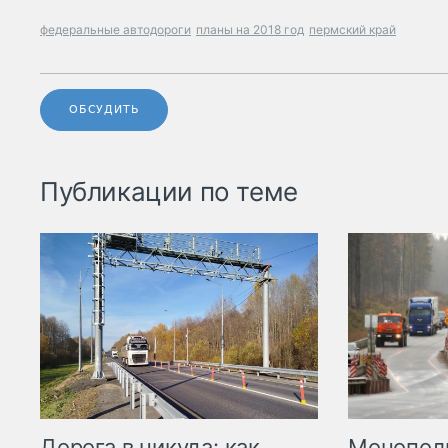
федеральные автодороги
планы на 2018 год
пермский край
ОБСУДИТЬ
Публикации по теме
Дорога в никуда: как
Монополи