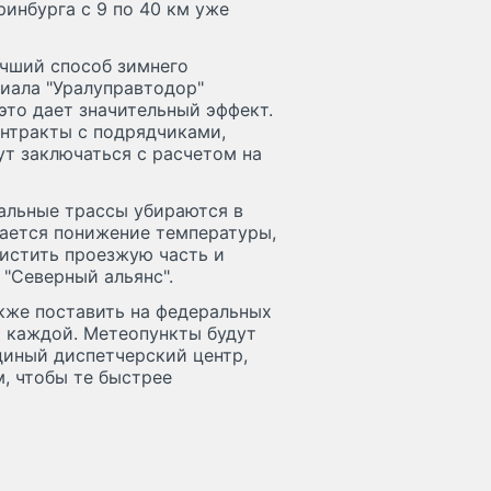
ринбурга с 9 по 40 км уже
учший способ зимнего
лиала "Уралуправтодор"
это дает значительный эффект.
онтракты с подрядчиками,
т заключаться с расчетом на
альные трассы убираются в
ается понижение температуры,
истить проезжую часть и
 "Северный альянс".
кже поставить на федеральных
а каждой. Метеопункты будут
диный диспетчерский центр,
м, чтобы те быстрее