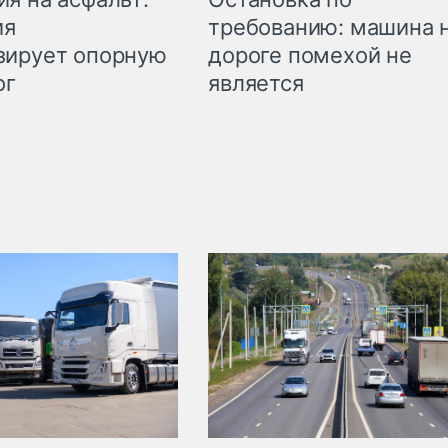
требованию: машина 
ия
дороге помехой не
зирует опорную
является
ог