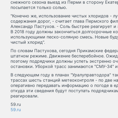
снежного сезона выезд из Перми в сторону Екате
посыпается только солью.
"Конечно же, использование чистых хлоридов - л
содержания дорог, - считает глава Пермского фи
Александр Пастухов. - Соль быстрее реагирует и 
В 2018 году должны закончиться долгосрочные к
использующими песко-соляную смесь. Новые буду
чистый хлорид".
По словам Пастухова, сегодня Прикамские федер
штатном режиме. Движение бесперебойное. Ожид
поэтому подрядчики должны успеть экстренно оч
остановки. Уборкой трасс занимаются "СМУ-34" и
В следующем году в планах "Уралуправтодора" та
трассах шесть станций метеоконтроля - по две н
оперативно передавать информацию о погоде в е
откуда эти сведения будут поступать подрядчика
реагировали.
59.ru
59.ru