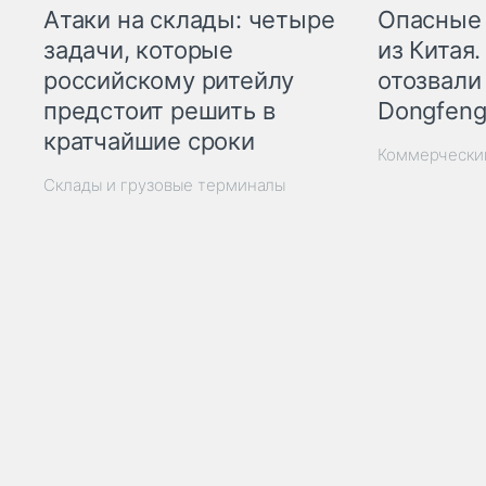
Опасные
Атаки на склады: четыре
из Китая.
задачи, которые
отозвали
российскому ритейлу
Dongfeng
предстоит решить в
кратчайшие сроки
Коммерчески
Склады и грузовые терминалы