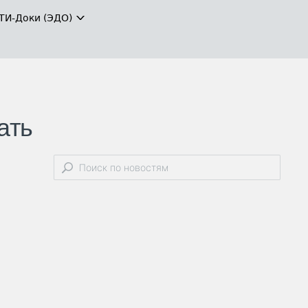
ТИ-Доки (ЭДО)
ать