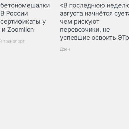
 бетономешалки
«В последнюю недел
 В России
августа начнётся суета
 сертификаты у
чем рискуют
 и Zoomlion
перевозчики, не
успевшие освоить ЭТ
й транспорт
Дзен