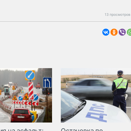
13 просмотров 
Остановка по
я на асфальт: