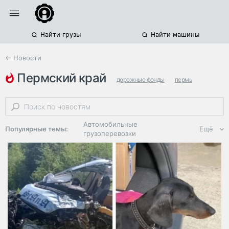
Найти грузы
Найти машины
← Новости
пермский край
дорожные фонды
пермь
река чусовая
Автомобильные
Популярные темы:
Ещё
грузоперевозки
Региональная
логистика
ЭДО, ИТ в
логистике
Дороги,
инфраструктура