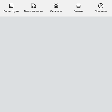
Ваши грузы
Ваши машины
Сервисы
Заказы
Профиль
АВТОМАТИЗАЦИЯ ПЕРЕВОЗОК
Площадки
Заказы
Торги
Тендеры
АТИ-Доки
GPS-мониторинг
АТИ Мессенджер
Цепочки грузов
API ATI.SU
ПОЛЕЗНОЕ
Расчет расстояний
БЕЗОПАСНОСТЬ
Академия ATI.SU
ATI.SU о безопасности
Звезды ATI.SU на вашем сайте
КОНТАКТЫ И ТАРИФЫ
Памятка по проверке контрагентов
Индекс ATI.SU FTL РФ
О системе ATI.SU
Светофор+
Средние ставки
ИНФОРМАЦИЯ
Контактная информация
Страхование