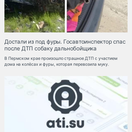
Логистика, грузы
Негабаритные и
опасные грузы
Безопасность и
страхование
Достали из под фуры. Госавтоинспектор спас
Таможня и ВЭД
после ДТП собаку дальнобойщика
Склады и
В Пермском крае произошло страшное ДТП с участием
грузовые
дома на колёсах и фуры, которая перевозила муку.
терминалы
Коммерческий
транспорт
Спецтехника
Автосервис,
запчасти, шины
Топливо, масла и
Дзен
автохимия