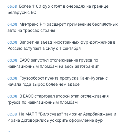
Более 1100 фур стоят в очередях на границе
05.08
Беларуси с ЕС
Минтранс РФ расширит применение беспилотных
04.08
авто на трассах страны
Запрет на въезд иностранных фур-должников в
03.08
Россию вступает в силу с 1 сентября
ЕАЭС запустил отслеживание грузов по
03.08
навигационным пломбам на весь автотранзит
Грузооборот пункта пропуска Кани-Курган с
03.08
начала года вырос более чем вдвое
В ЕАЭС стартовал второй этап отслеживания
03.08
грузов по навигационным пломбам
На МАПП "Билясувар" таможни Азербайджана и
02.08
Ирана договорились ускорить оформление фур