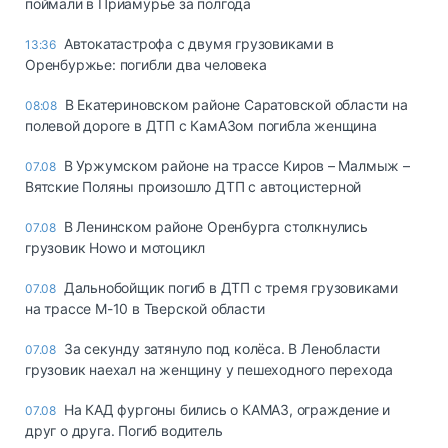
поймали в Приамурье за полгода
Автокатастрофа с двумя грузовиками в
13:36
Оренбуржье: погибли два человека
В Екатериновском районе Саратовской области на
08:08
полевой дороге в ДТП с КамАЗом погибла женщина
В Уржумском районе на трассе Киров – Малмыж –
07.08
Вятские Поляны произошло ДТП с автоцистерной
В Ленинском районе Оренбурга столкнулись
07.08
грузовик Howo и мотоцикл
Дальнобойщик погиб в ДТП с тремя грузовиками
07.08
на трассе М-10 в Тверской области
За секунду затянуло под колёса. В Ленобласти
07.08
грузовик наехал на женщину у пешеходного перехода
На КАД фургоны бились о КАМАЗ, ограждение и
07.08
друг о друга. Погиб водитель