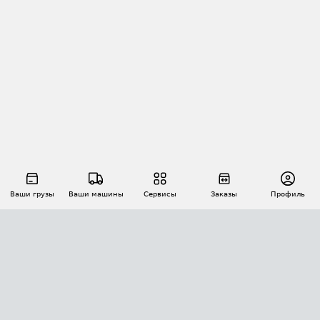
Ваши грузы
Ваши машины
Сервисы
Заказы
Профиль
АВТОМАТИЗАЦИЯ ПЕРЕВОЗОК
Площадки
Заказы
Торги
Тендеры
АТИ-Доки
GPS-мониторинг
АТИ Мессенджер
Цепочки грузов