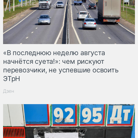
«В последнюю неделю августа
начнётся суета!»: чем рискуют
перевозчики, не успевшие освоить
ЭТрН
Дзен