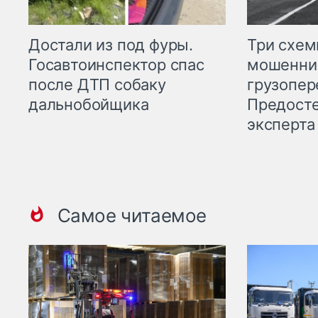
Три схе
Достали из под фуры.
мошенни
Госавтоинспектор спас
грузопер
после ДТП собаку
Предост
дальнобойщика
эксперта
Самое читаемое