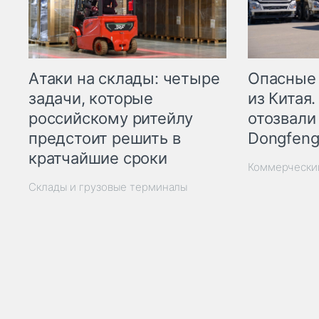
Опасные
Атаки на склады: четыре
из Китая.
задачи, которые
отозвали
российскому ритейлу
Dongfeng
предстоит решить в
кратчайшие сроки
Коммерчески
Склады и грузовые терминалы