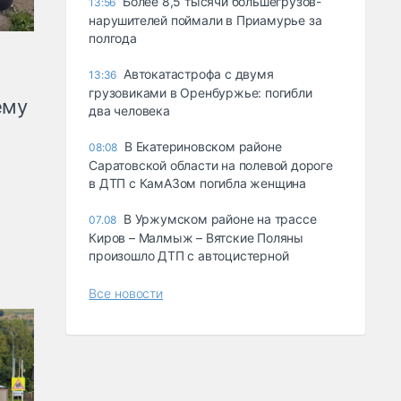
Более 8,5 тысячи большегрузов-
13:56
нарушителей поймали в Приамурье за
полгода
Автокатастрофа с двумя
13:36
грузовиками в Оренбуржье: погибли
ему
два человека
В Екатериновском районе
08:08
Саратовской области на полевой дороге
в ДТП с КамАЗом погибла женщина
В Уржумском районе на трассе
07.08
Киров – Малмыж – Вятские Поляны
произошло ДТП с автоцистерной
Все новости