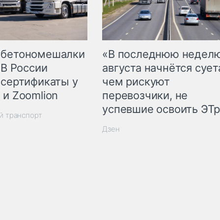
 бетономешалки
«В последнюю недел
 В России
августа начнётся суета
 сертификаты у
чем рискуют
 и Zoomlion
перевозчики, не
успевшие освоить ЭТ
й транспорт
Дзен