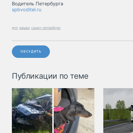
Водитель Петербурга
spbvoditel.ru
дтп
камаз
санкт-петербург
ОБСУДИТЬ
Публикации по теме