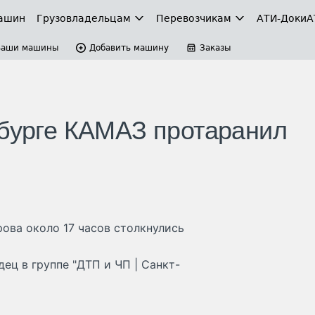
ашин
Грузовладельцам
Перевозчикам
АТИ-Доки
А
Ваши машины
Добавить машину
Заказы
рбурге КАМАЗ протаранил
ова около 17 часов столкнулись
дец в группе "ДТП и ЧП | Санкт-