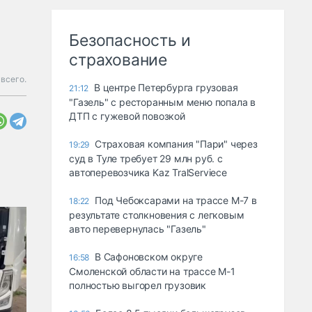
Безопасность и
страхование
 всего.
В центре Петербурга грузовая
21:12
"Газель" с ресторанным меню попала в
ДТП с гужевой повозкой
Страховая компания "Пари" через
19:29
суд в Туле требует 29 млн руб. с
автоперевозчика Kaz TralServiece
Под Чебоксарами на трассе М-7 в
18:22
результате столкновения с легковым
авто перевернулась "Газель"
В Сафоновском округе
16:58
Смоленской области на трассе М-1
полностью выгорел грузовик