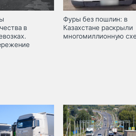
мы
Фуры без пошлин: в
чества в
Казахстане раскрыли
евозках.
многомиллионную сх
ережение