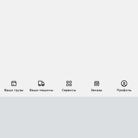
Ваши грузы
Ваши машины
Сервисы
Заказы
Профиль
АВТОМАТИЗАЦИЯ ПЕРЕВОЗОК
Площадки
Заказы
Торги
Тендеры
АТИ-Доки