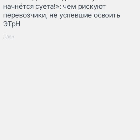
начнётся суета!»: чем рискуют
перевозчики, не успевшие освоить
ЭТрН
Дзен