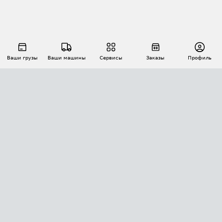
Ваши грузы
Ваши машины
Сервисы
Заказы
Профиль
АВТОМАТИЗАЦИЯ ПЕРЕВОЗОК
Площадки
Заказы
Торги
Тендеры
АТИ-Доки
GPS-мониторинг
АТИ Мессенджер
Цепочки грузов
API ATI.SU
ПОЛЕЗНОЕ
Расчет расстояний
БЕЗОПАСНОСТЬ
Академия ATI.SU
ATI.SU о безопасности
Звезды ATI.SU на вашем сайте
КОНТАКТЫ И ТАРИФЫ