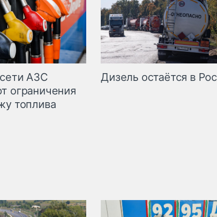
сети АЗС
Дизель остаётся в Ро
т ограничения
жу топлива