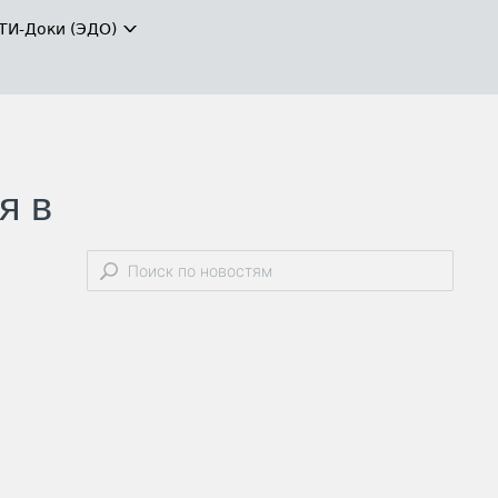
ТИ-Доки (ЭДО)
я в