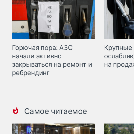
Горючая пора: АЗС
Крупные 
начали активно
ослабляю
закрываться на ремонт и
на прода
ребрендинг
Самое читаемое