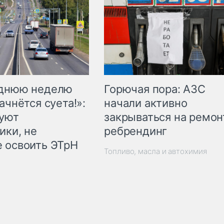
Горючая пора: АЗС
еднюю неделю
начали активно
ачнётся суета!»:
закрываться на ремон
куют
ребрендинг
ики, не
 освоить ЭТрН
Топливо, масла и автохимия