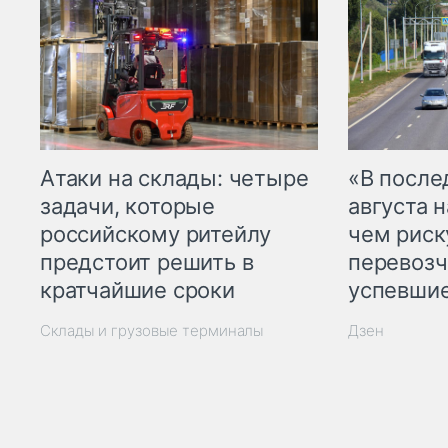
Атаки на склады: четыре
«В посл
задачи, которые
августа н
российскому ритейлу
чем рис
предстоит решить в
перевозч
кратчайшие сроки
успевшие
Склады и грузовые терминалы
Дзен