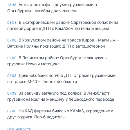
Автокатастрофа с двумя грузовиками в
13:36
Оренбуржье: погибли два человека
В Екатериновском районе Саратовской области на
08:08
полевой дороге в ДТП с КамАЗом погибла женщина
В Уржумском районе на трассе Киров – Малмыж –
07.08
Вятские Поляны произошло ДТП с автоцистерной
В Ленинском районе Оренбурга столкнулись
07.08
грузовик Howo и мотоцикл
Дальнобойщик погиб в ДТП с тремя грузовиками
07.08
на трассе М-10 в Тверской области
За секунду затянуло под колёса. В Ленобласти
07.08
грузовик наехал на женщину у пешеходного перехода
На КАД фургоны бились о КАМАЗ, ограждение и
07.08
друг о друга. Погиб водитель
Все новости