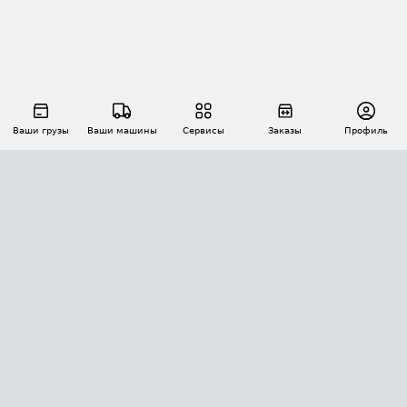
Ваши грузы
Ваши машины
Сервисы
Заказы
Профиль
АВТОМАТИЗАЦИЯ ПЕРЕВОЗОК
Площадки
Заказы
Торги
Тендеры
АТИ-Доки
GPS-мониторинг
АТИ Мессенджер
Цепочки грузов
API ATI.SU
ПОЛЕЗНОЕ
Расчет расстояний
БЕЗОПАСНОСТЬ
Академия ATI.SU